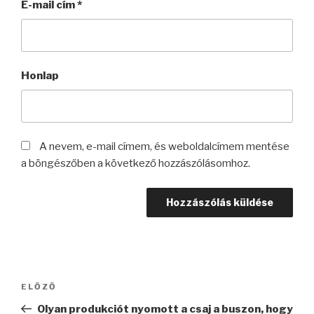
E-mail cím
*
Honlap
A nevem, e-mail címem, és weboldalcímem mentése
a böngészőben a következő hozzászólásomhoz.
Bejegyzés
Korábbi
ELŐZŐ
navigáció
bejegyzés
Olyan produkciót nyomott a csaj a buszon, hogy