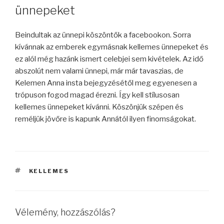
ünnepeket
Beindultak az ünnepi köszöntők a facebookon. Sorra
kívánnak az emberek egymásnak kellemes ünnepeket és
ez alól még hazánk ismert celebjei sem kivételek. Az idő
abszolút nem valami ünnepi, már már tavaszias, de
Kelemen Anna insta bejegyzésétől meg egyenesen a
trópuson fogod magad érezni. Így kell stílusosan
kellemes ünnepeket kívánni. Köszönjük szépen és
reméljük jövőre is kapunk Annától ilyen finomságokat.
CÍMKÉK
KELLEMES
Vélemény, hozzászólás?