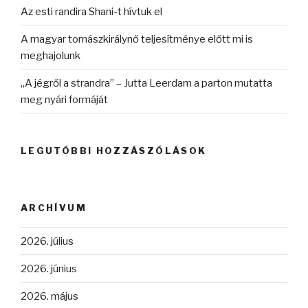
Az esti randira Shani-t hívtuk el
A magyar tornászkirálynő teljesítménye előtt mi is
meghajolunk
„A jégről a strandra” – Jutta Leerdam a parton mutatta
meg nyári formáját
LEGUTÓBBI HOZZÁSZÓLÁSOK
ARCHÍVUM
2026. július
2026. június
2026. május