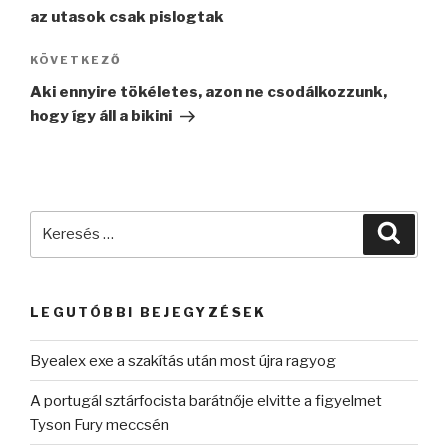
az utasok csak pislogtak
Következő
KÖVETKEZŐ
bejegyzés
Aki ennyire tökéletes, azon ne csodálkozzunk,
hogy így áll a bikini
Keresés
Keres
a
következő
kifejezésre:
LEGUTÓBBI BEJEGYZÉSEK
Byealex exe a szakítás után most újra ragyog
A portugál sztárfocista barátnője elvitte a figyelmet
Tyson Fury meccsén