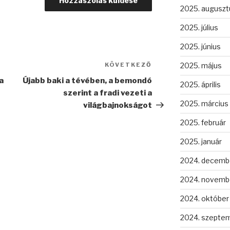
2025. auguszt
2025. július
2025. június
KÖVETKEZŐ
Következő
2025. május
bejegyzés
a
Újabb baki a tévében, a bemondó
2025. április
szerint a fradi vezeti a
2025. március
világbajnokságot
2025. február
2025. január
2024. decemb
2024. novemb
2024. október
2024. szepte