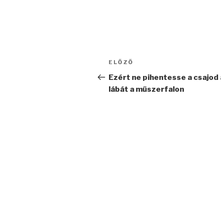
Bejegyzés
Korábbi
ELŐZŐ
navigáció
bejegyzés
Ezért ne pihentesse a csajod 
lábát a műszerfalon