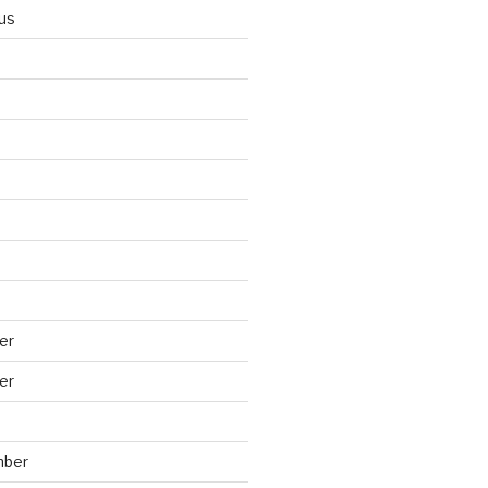
us
er
er
mber