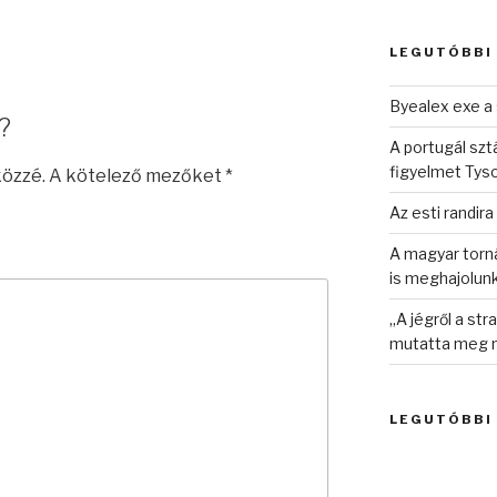
következő
kifejezésre:
LEGUTÓBBI
Byealex exe a 
?
A portugál sztá
figyelmet Tys
közzé.
A kötelező mezőket
*
Az esti randira
A magyar torná
is meghajolun
„A jégről a st
mutatta meg n
LEGUTÓBBI