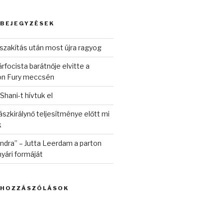
 BEJEGYZÉSEK
szakítás után most újra ragyog
rfocista barátnője elvitte a
on Fury meccsén
 Shani-t hívtuk el
szkirálynő teljesítménye előtt mi
k
randra” – Jutta Leerdam a parton
yári formáját
 HOZZÁSZÓLÁSOK