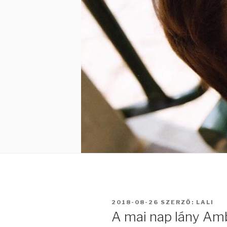
BEKÜLDVE:
2018-08-26
SZERZŐ:
LALI
A mai nap lány Amb