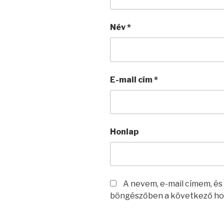
Név
*
E-mail cím
*
Honlap
A nevem, e-mail címem, é
böngészőben a következő ho