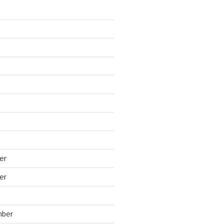
er
er
mber