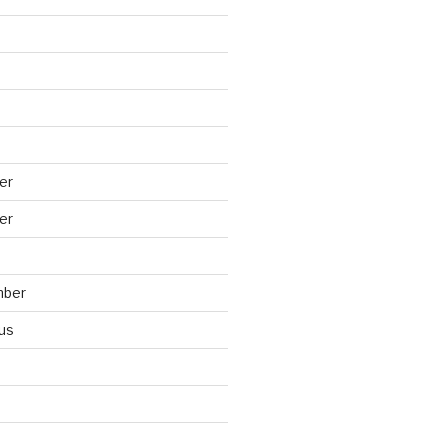
er
er
mber
us