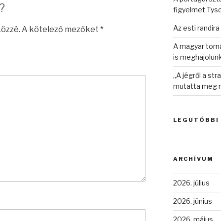
?
figyelmet Tys
Az esti randira
közzé.
A kötelező mezőket
*
A magyar torná
is meghajolun
„A jégről a st
mutatta meg n
LEGUTÓBBI
ARCHÍVUM
2026. július
2026. június
2026. május