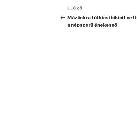
Bejegyzés
Korábbi
ELŐZŐ
navigáció
bejegyzés
Mázlinkra túl kicsi bikinit vett
a népszerű énekesnő