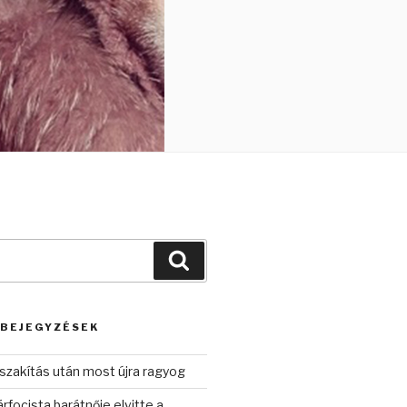
Keresés
 BEJEGYZÉSEK
szakítás után most újra ragyog
rfocista barátnője elvitte a