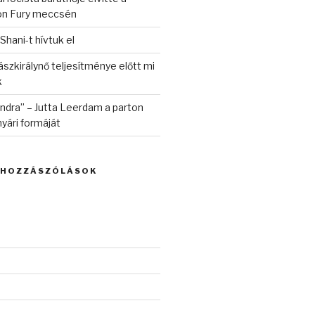
on Fury meccsén
 Shani-t hívtuk el
szkirálynő teljesítménye előtt mi
k
randra” – Jutta Leerdam a parton
yári formáját
 HOZZÁSZÓLÁSOK