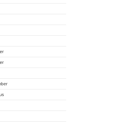
er
er
mber
us