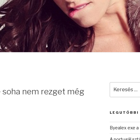
Keresés
e soha nem rezget még
a
következő
kifejezésre:
LEGUTÓBBI
Byealex exe a 
A portugál sztá