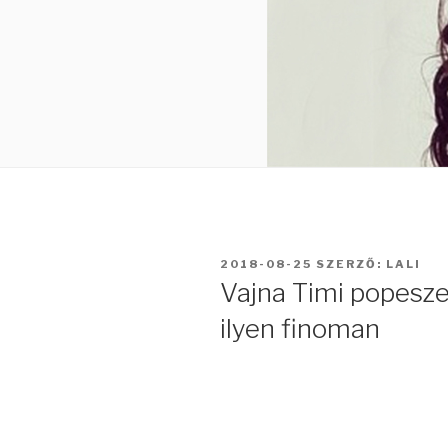
BEKÜLDVE:
2018-08-25
SZERZŐ:
LALI
Vajna Timi popesz
ilyen finoman