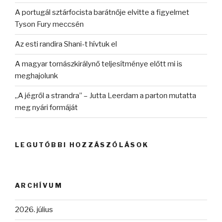
A portugál sztárfocista barátnője elvitte a figyelmet
Tyson Fury meccsén
Az esti randira Shani-t hívtuk el
A magyar tornászkirálynő teljesítménye előtt mi is
meghajolunk
„A jégről a strandra” – Jutta Leerdam a parton mutatta
meg nyári formáját
LEGUTÓBBI HOZZÁSZÓLÁSOK
ARCHÍVUM
2026. július