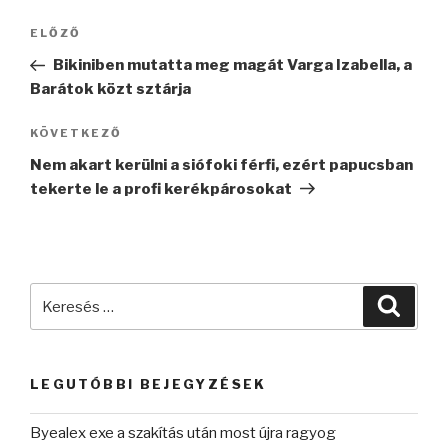
Bejegyzés
Korábbi
ELŐZŐ
navigáció
bejegyzés
Bikiniben mutatta meg magát Varga Izabella, a
Barátok közt sztárja
Következő
KÖVETKEZŐ
bejegyzés
Nem akart kerülni a siófoki férfi, ezért papucsban
tekerte le a profi kerékpárosokat
Keresés
Keres
a
következő
kifejezésre:
LEGUTÓBBI BEJEGYZÉSEK
Byealex exe a szakítás után most újra ragyog