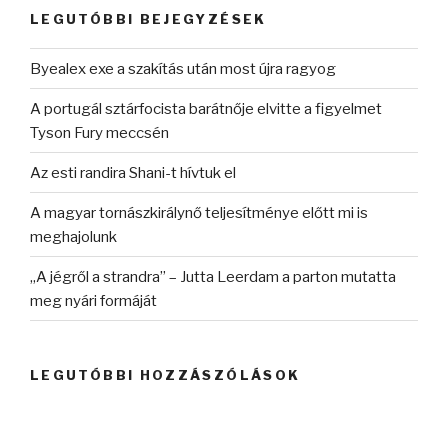
kifejezésre:
LEGUTÓBBI BEJEGYZÉSEK
Byealex exe a szakítás után most újra ragyog
A portugál sztárfocista barátnője elvitte a figyelmet
Tyson Fury meccsén
Az esti randira Shani-t hívtuk el
A magyar tornászkirálynő teljesítménye előtt mi is
meghajolunk
„A jégről a strandra” – Jutta Leerdam a parton mutatta
meg nyári formáját
LEGUTÓBBI HOZZÁSZÓLÁSOK