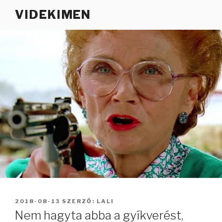
Tartalomhoz
VIDEKIMEN
BEKÜLDVE:
2018-08-13
SZERZŐ:
LALI
Nem hagyta abba a gyíkverést,