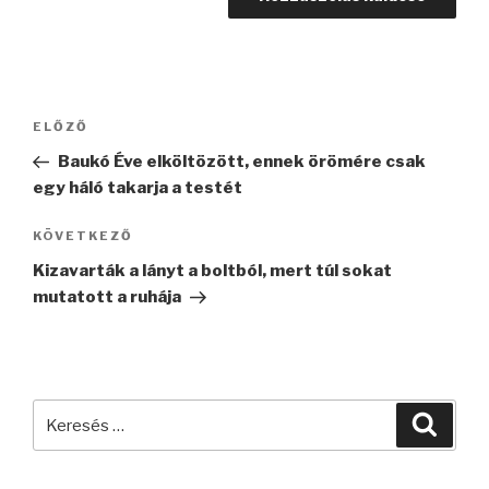
Bejegyzés
Korábbi
ELŐZŐ
navigáció
bejegyzés
Baukó Éve elköltözött, ennek örömére csak
egy háló takarja a testét
Következő
KÖVETKEZŐ
bejegyzés
Kizavarták a lányt a boltból, mert túl sokat
mutatott a ruhája
Keresés
Keres
a
következő