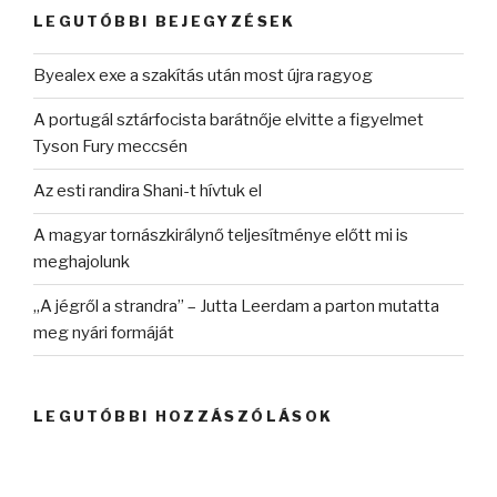
kifejezésre:
LEGUTÓBBI BEJEGYZÉSEK
Byealex exe a szakítás után most újra ragyog
A portugál sztárfocista barátnője elvitte a figyelmet
Tyson Fury meccsén
Az esti randira Shani-t hívtuk el
A magyar tornászkirálynő teljesítménye előtt mi is
meghajolunk
„A jégről a strandra” – Jutta Leerdam a parton mutatta
meg nyári formáját
LEGUTÓBBI HOZZÁSZÓLÁSOK