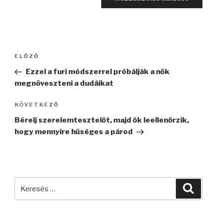
Bejegyzés
Korábbi
ELŐZŐ
navigáció
bejegyzés
Ezzel a furi módszerrel próbálják a nők
megnöveszteni a dudáikat
Következő
KÖVETKEZŐ
bejegyzés
Bérelj szerelemtesztelőt, majd ők leellenőrzik,
hogy mennyire hűséges a párod
Keresés
Keres
a
következő