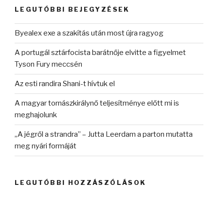
kifejezésre:
LEGUTÓBBI BEJEGYZÉSEK
Byealex exe a szakítás után most újra ragyog
A portugál sztárfocista barátnője elvitte a figyelmet
Tyson Fury meccsén
Az esti randira Shani-t hívtuk el
A magyar tornászkirálynő teljesítménye előtt mi is
meghajolunk
„A jégről a strandra” – Jutta Leerdam a parton mutatta
meg nyári formáját
LEGUTÓBBI HOZZÁSZÓLÁSOK