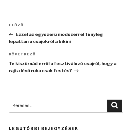
Bejegyzés
Korábbi
ELŐZŐ
navigáció
bejegyzés
Ezzel az egyszerű módszerrel tényleg
lepattan a csajokról a bikini
Következő
KÖVETKEZŐ
bejegyzés
Te kiszúrnád erről a fesztiválozó csajról, hogy a
rajta lévő ruha csak festés?
Keresés
Keres
a
következő
kifejezésre:
LEGUTÓBBI BEJEGYZÉSEK