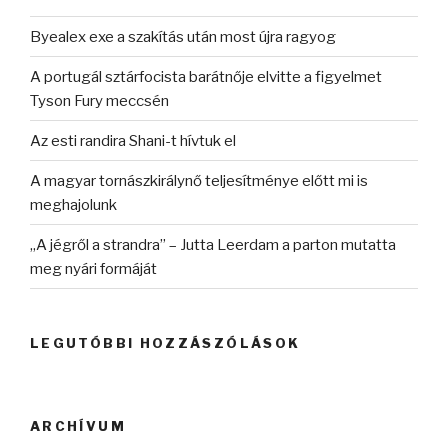
Byealex exe a szakítás után most újra ragyog
A portugál sztárfocista barátnője elvitte a figyelmet
Tyson Fury meccsén
Az esti randira Shani-t hívtuk el
A magyar tornászkirálynő teljesítménye előtt mi is
meghajolunk
„A jégről a strandra” – Jutta Leerdam a parton mutatta
meg nyári formáját
LEGUTÓBBI HOZZÁSZÓLÁSOK
ARCHÍVUM