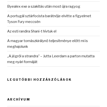
Byealex exe a szakítás után most újra ragyog
A portugál sztárfocista barátnője elvitte a figyelmet
Tyson Fury meccsén
Az esti randira Shani-t hívtuk el
A magyar tornászkirálynő teljesítménye előtt mi is
meghajolunk
„A jégről a strandra” – Jutta Leerdam a parton mutatta
meg nyári formáját
LEGUTÓBBI HOZZÁSZÓLÁSOK
ARCHÍVUM