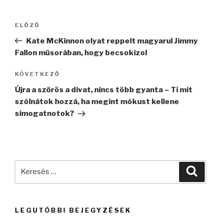
Bejegyzés
Korábbi
ELŐZŐ
navigáció
bejegyzés
Kate McKinnon olyat reppelt magyarul Jimmy
Fallon műsorában, hogy becsokizol
Következő
KÖVETKEZŐ
bejegyzés
Újra a szőrös a divat, nincs több gyanta – Ti mit
szólnátok hozzá, ha megint mókust kellene
simogatnotok?
Keresés
Keres
a
következő
kifejezésre:
LEGUTÓBBI BEJEGYZÉSEK