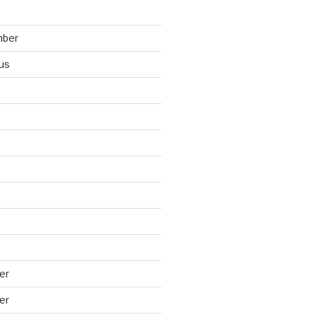
mber
us
er
er