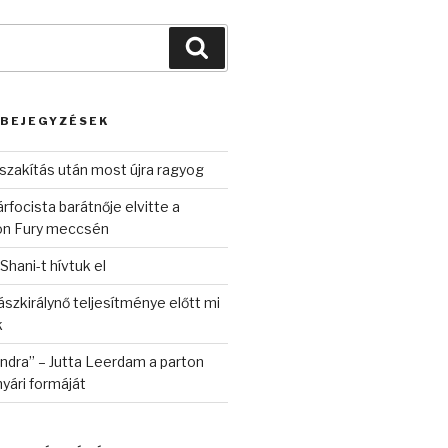
Keresés
 BEJEGYZÉSEK
szakítás után most újra ragyog
rfocista barátnője elvitte a
on Fury meccsén
 Shani-t hívtuk el
szkirálynő teljesítménye előtt mi
k
randra” – Jutta Leerdam a parton
yári formáját