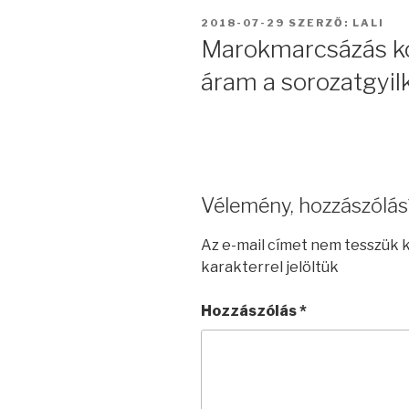
BEKÜLDVE:
2018-07-29
SZERZŐ:
LALI
Marokmarcsázás kö
áram a sorozatgyil
Vélemény, hozzászólás
Az e-mail címet nem tesszük 
karakterrel jelöltük
Hozzászólás
*