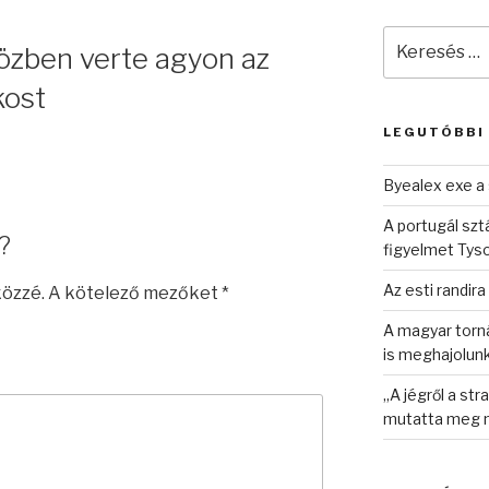
Keresés
zben verte agyon az
a
következő
kost
kifejezésre:
LEGUTÓBBI
Byealex exe a 
A portugál sztá
?
figyelmet Tys
Az esti randira
közzé.
A kötelező mezőket
*
A magyar torná
is meghajolun
„A jégről a st
mutatta meg n