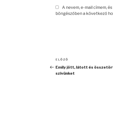
A nevem, e-mail címem, é
böngészőben a következő ho
Bejegyzés
Korábbi
ELŐZŐ
navigáció
bejegyzés
Emily jött, látott és összetör
szívünket