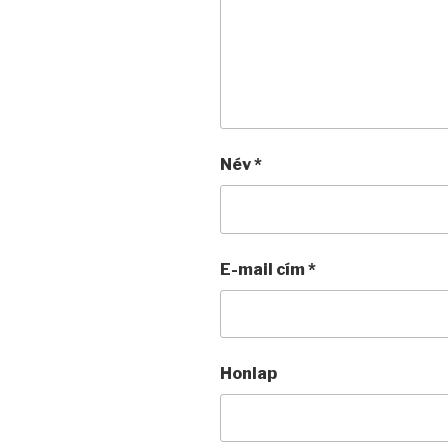
Név
*
E-mail cím
*
Honlap