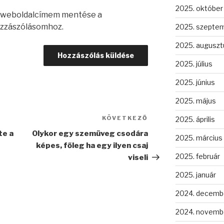
2025. október
s weboldalcímem mentése a
zzászólásomhoz.
2025. szepte
2025. auguszt
2025. július
2025. június
2025. május
KÖVETKEZŐ
Következő
2025. április
bejegyzés
te a
Olykor egy szemüveg csodára
2025. március
képes, főleg ha egy ilyen csaj
2025. február
viseli
2025. január
2024. decemb
2024. novemb