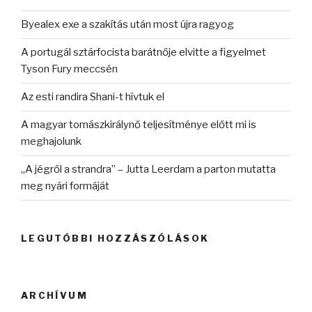
Byealex exe a szakítás után most újra ragyog
A portugál sztárfocista barátnője elvitte a figyelmet
Tyson Fury meccsén
Az esti randira Shani-t hívtuk el
A magyar tornászkirálynő teljesítménye előtt mi is
meghajolunk
„A jégről a strandra” – Jutta Leerdam a parton mutatta
meg nyári formáját
LEGUTÓBBI HOZZÁSZÓLÁSOK
ARCHÍVUM