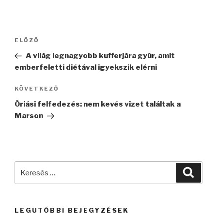
Bejegyzés
Korábbi
ELŐZŐ
navigáció
bejegyzés
A világ legnagyobb kufferjára gyúr, amit
emberfeletti diétával igyekszik elérni
Következő
KÖVETKEZŐ
bejegyzés
Óriási felfedezés: nem kevés vizet találtak a
Marson
Keresés
Keres
a
következő
kifejezésre:
LEGUTÓBBI BEJEGYZÉSEK