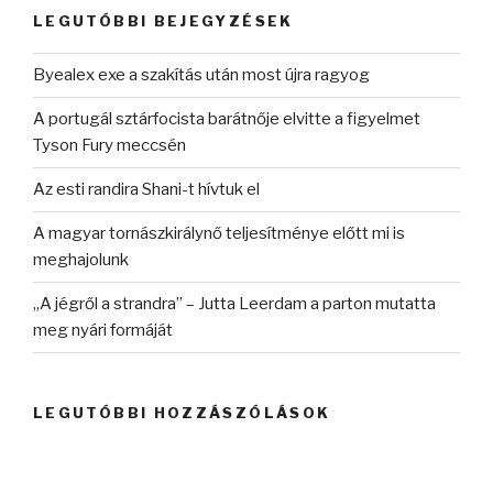
kifejezésre:
LEGUTÓBBI BEJEGYZÉSEK
Byealex exe a szakítás után most újra ragyog
A portugál sztárfocista barátnője elvitte a figyelmet
Tyson Fury meccsén
Az esti randira Shani-t hívtuk el
A magyar tornászkirálynő teljesítménye előtt mi is
meghajolunk
„A jégről a strandra” – Jutta Leerdam a parton mutatta
meg nyári formáját
LEGUTÓBBI HOZZÁSZÓLÁSOK