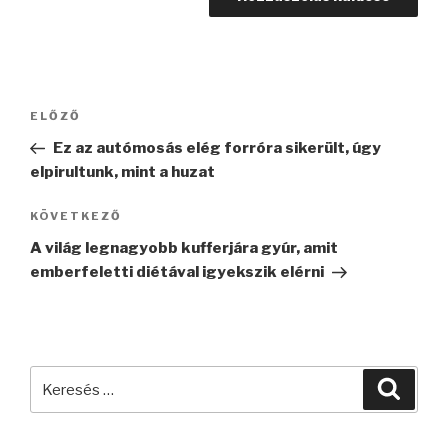
Bejegyzés
Korábbi
ELŐZŐ
navigáció
bejegyzés
Ez az autómosás elég forróra sikerült, úgy
elpirultunk, mint a huzat
Következő
KÖVETKEZŐ
bejegyzés
A világ legnagyobb kufferjára gyúr, amit
emberfeletti diétával igyekszik elérni
Keresés
Keres
a
következő