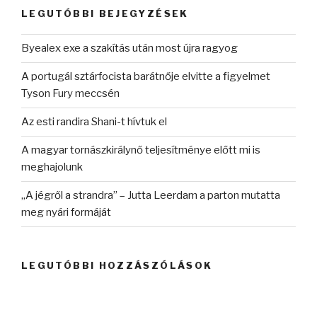
kifejezésre:
LEGUTÓBBI BEJEGYZÉSEK
Byealex exe a szakítás után most újra ragyog
A portugál sztárfocista barátnője elvitte a figyelmet
Tyson Fury meccsén
Az esti randira Shani-t hívtuk el
A magyar tornászkirálynő teljesítménye előtt mi is
meghajolunk
„A jégről a strandra” – Jutta Leerdam a parton mutatta
meg nyári formáját
LEGUTÓBBI HOZZÁSZÓLÁSOK