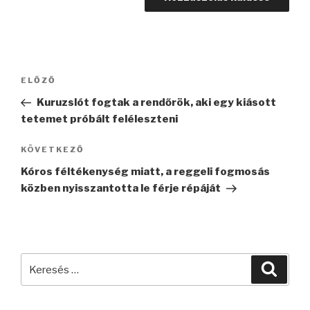
Bejegyzés
Korábbi
ELŐZŐ
navigáció
bejegyzés
Kuruzslót fogtak a rendőrök, aki egy kiásott
tetemet próbált feléleszteni
Következő
KÖVETKEZŐ
bejegyzés
Kóros féltékenység miatt, a reggeli fogmosás
közben nyisszantotta le férje répáját
Keresés
Keres
a
következő