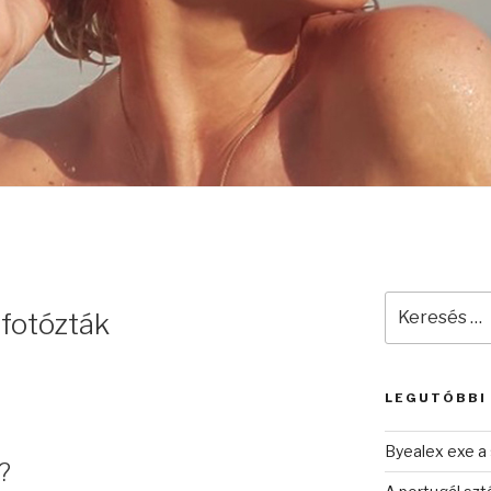
Keresés
 fotózták
a
következő
kifejezésre:
LEGUTÓBBI
Byealex exe a 
?