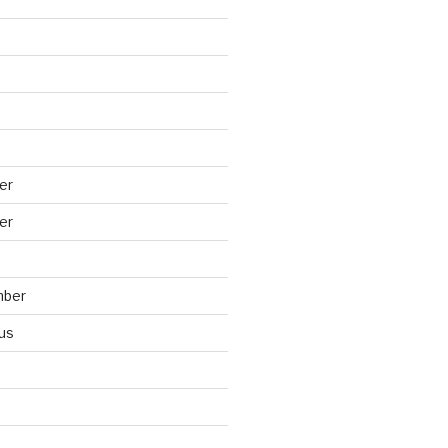
er
er
mber
us