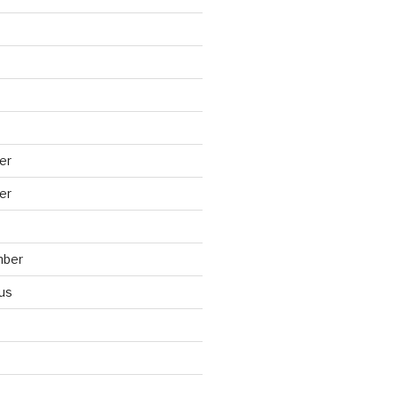
er
er
mber
us