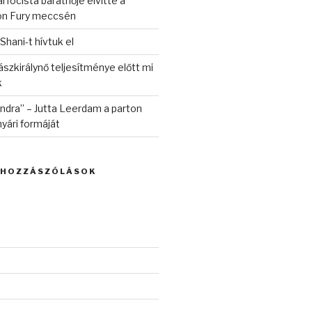
rfocista barátnője elvitte a
on Fury meccsén
 Shani-t hívtuk el
szkirálynő teljesítménye előtt mi
k
randra” – Jutta Leerdam a parton
yári formáját
 HOZZÁSZÓLÁSOK