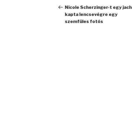
navigáció
bejegyzés
Nicole Scherzinger-t egy jac
kapta lencsevégre egy
szemfüles fotós