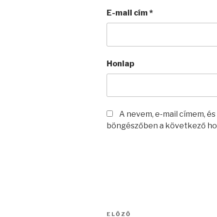
E-mail cím
*
Honlap
A nevem, e-mail címem, é
böngészőben a következő ho
Bejegyzés
Korábbi
ELŐZŐ