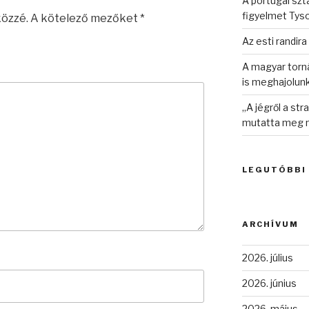
A portugál sztá
figyelmet Tys
közzé.
A kötelező mezőket
*
Az esti randira
A magyar torná
is meghajolun
„A jégről a st
mutatta meg n
LEGUTÓBBI
ARCHÍVUM
2026. július
2026. június
2026. május