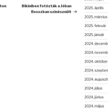
bejegyzés
hton
Bikiniben fotózták a Jóban
2025. április
Rosszban színésznőit
2025. március
2025. február
2025. január
2024. decemb
2024. novemb
2024. október
2024. szepte
2024. auguszt
2024. július
2024. június
2024. május