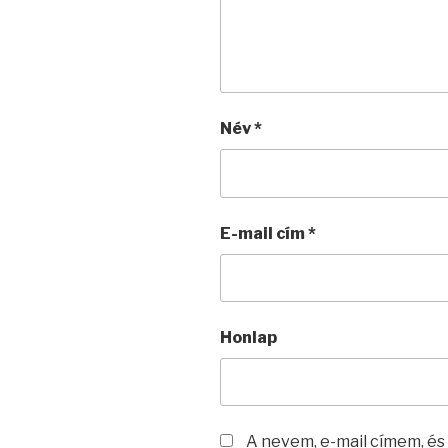
Név
*
E-mail cím
*
Honlap
A nevem, e-mail címem, é