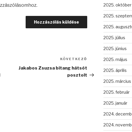
zzászólásomhoz.
2025. október
2025. szepte
2025. auguszt
2025. július
2025. június
KÖVETKEZŐ
Következő
2025. május
bejegyzés
Jakabos Zsuzsa bitang hátsót
2025. április
l
posztolt
2025. március
2025. február
2025. január
2024. decemb
2024. novemb