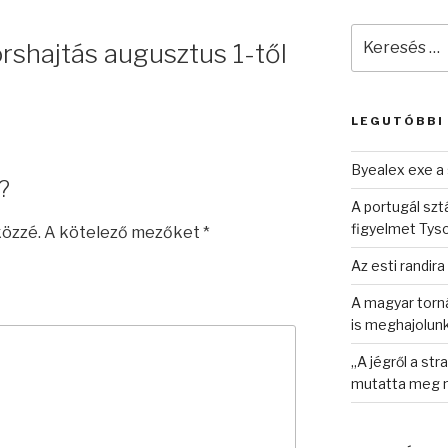
Keresés
yorshajtás augusztus 1-től
a
következő
kifejezésre:
LEGUTÓBBI
Byealex exe a 
?
A portugál sztá
figyelmet Tys
közzé.
A kötelező mezőket
*
Az esti randira
A magyar torná
is meghajolun
„A jégről a st
mutatta meg n