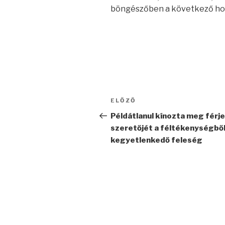
böngészőben a következő ho
Bejegyzés
Korábbi
ELŐZŐ
navigáció
bejegyzés
Példátlanul kínozta meg férje
szeretőjét a féltékenységbő
kegyetlenkedő feleség