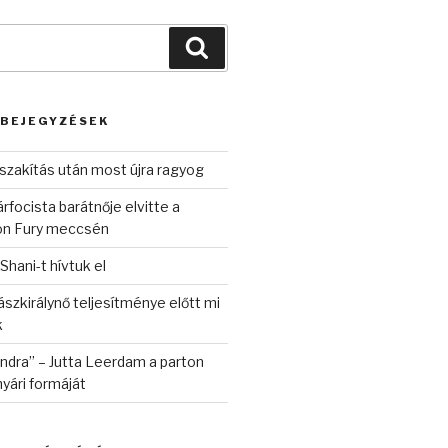
Keresés
 BEJEGYZÉSEK
szakítás után most újra ragyog
rfocista barátnője elvitte a
on Fury meccsén
 Shani-t hívtuk el
szkirálynő teljesítménye előtt mi
k
randra” – Jutta Leerdam a parton
yári formáját