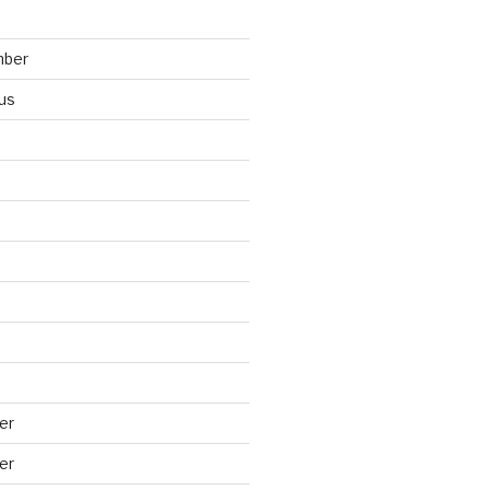
mber
us
er
er