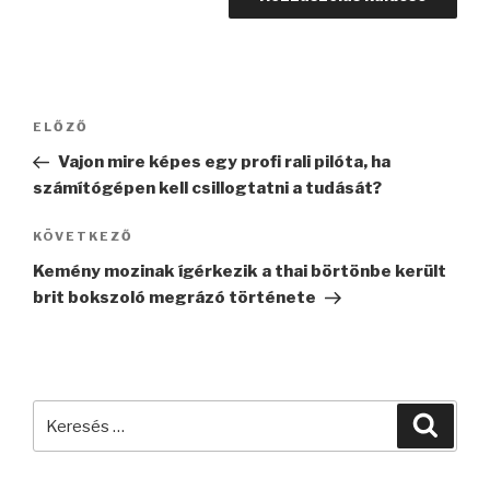
Bejegyzés
Korábbi
ELŐZŐ
navigáció
bejegyzés
Vajon mire képes egy profi rali pilóta, ha
számítógépen kell csillogtatni a tudását?
Következő
KÖVETKEZŐ
bejegyzés
Kemény mozinak ígérkezik a thai börtönbe került
brit bokszoló megrázó története
Keresés
Keres
a
következő