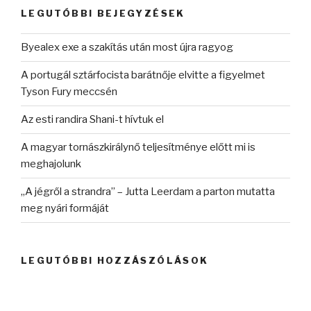
kifejezésre:
LEGUTÓBBI BEJEGYZÉSEK
Byealex exe a szakítás után most újra ragyog
A portugál sztárfocista barátnője elvitte a figyelmet
Tyson Fury meccsén
Az esti randira Shani-t hívtuk el
A magyar tornászkirálynő teljesítménye előtt mi is
meghajolunk
„A jégről a strandra” – Jutta Leerdam a parton mutatta
meg nyári formáját
LEGUTÓBBI HOZZÁSZÓLÁSOK