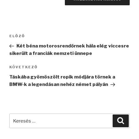
Bejegyzés
Korábbi
ELŐZŐ
navigáció
bejegyzés
Két béna motorosrendőrnek hála elég viccesre
sikerült a franciák nemzeti ünnepe
Következő
KÖVETKEZŐ
bejegyzés
Táskába gyömöszölt ropik módjára törnek a
BMW-k a legendásan nehéz német pályán
Keresés
Keres
a
következő