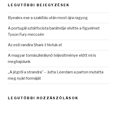
kifejezésre:
LEGUTÓBBI BEJEGYZÉSEK
Byealex exe a szakítás után most újra ragyog
A portugál sztárfocista barátnője elvitte a figyelmet
Tyson Fury meccsén
Az esti randira Shani-t hívtuk el
A magyar tornászkirálynő teljesítménye előtt mi is
meghajolunk
„A jégről a strandra” – Jutta Leerdam a parton mutatta
meg nyári formáját
LEGUTÓBBI HOZZÁSZÓLÁSOK