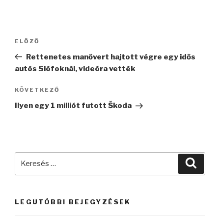
Bejegyzés
Korábbi
ELŐZŐ
navigáció
bejegyzés
Rettenetes manővert hajtott végre egy idős
autós Siófoknál, videóra vették
Következő
KÖVETKEZŐ
bejegyzés
Ilyen egy 1 milliót futott Škoda
Keresés
Keres
a
következő
kifejezésre:
LEGUTÓBBI BEJEGYZÉSEK