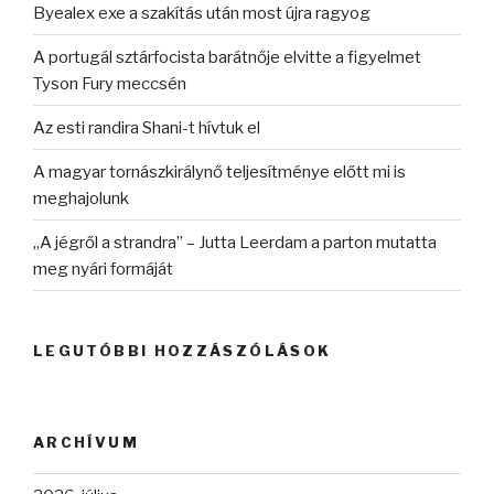
Byealex exe a szakítás után most újra ragyog
A portugál sztárfocista barátnője elvitte a figyelmet
Tyson Fury meccsén
Az esti randira Shani-t hívtuk el
A magyar tornászkirálynő teljesítménye előtt mi is
meghajolunk
„A jégről a strandra” – Jutta Leerdam a parton mutatta
meg nyári formáját
LEGUTÓBBI HOZZÁSZÓLÁSOK
ARCHÍVUM