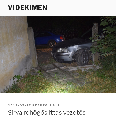
Tartalomhoz
VIDEKIMEN
BEKÜLDVE:
2018-07-17
SZERZŐ:
LALI
Sírva röhögős ittas vezetés