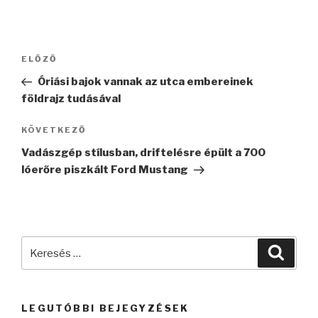
Bejegyzés
Korábbi
ELŐZŐ
navigáció
bejegyzés
Óriási bajok vannak az utca embereinek
földrajz tudásával
Következő
KÖVETKEZŐ
bejegyzés
Vadászgép stílusban, driftelésre épült a 700
lóerőre piszkált Ford Mustang
Keresés
Keres
a
következő
kifejezésre:
LEGUTÓBBI BEJEGYZÉSEK