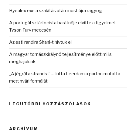
Byealex exe a szakítás után most újra ragyog
A portugál sztárfocista barátnője elvitte a figyelmet
Tyson Fury meccsén
Az esti randira Shani-t hívtuk el
A magyar tornászkirálynő teljesítménye előtt mi is
meghajolunk
„A jégről a strandra” – Jutta Leerdam a parton mutatta
meg nyári formáját
LEGUTÓBBI HOZZÁSZÓLÁSOK
ARCHÍVUM