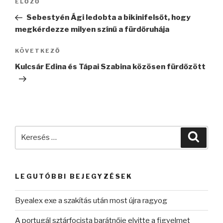
Korábbi
ELŐZŐ
navigáció
bejegyzés
Sebestyén Ági ledobta a bikinifelsőt, hogy
megkérdezze milyen színű a fürdőruhája
Következő
KÖVETKEZŐ
bejegyzés
Kulcsár Edina és Tápai Szabina közösen fürdőzött
Keresés
Keres
a
következő
kifejezésre:
LEGUTÓBBI BEJEGYZÉSEK
Byealex exe a szakítás után most újra ragyog
A portugál sztárfocista barátnője elvitte a figyelmet