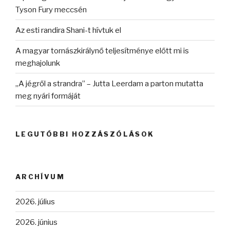
Tyson Fury meccsén
Az esti randira Shani-t hívtuk el
A magyar tornászkirálynő teljesítménye előtt mi is
meghajolunk
„A jégről a strandra” – Jutta Leerdam a parton mutatta
meg nyári formáját
LEGUTÓBBI HOZZÁSZÓLÁSOK
ARCHÍVUM
2026. július
2026. június