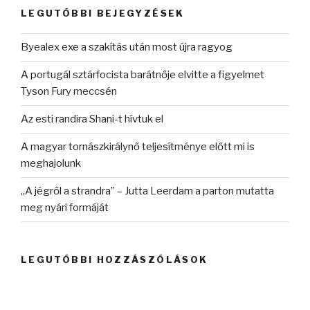
kifejezésre:
LEGUTÓBBI BEJEGYZÉSEK
Byealex exe a szakítás után most újra ragyog
A portugál sztárfocista barátnője elvitte a figyelmet
Tyson Fury meccsén
Az esti randira Shani-t hívtuk el
A magyar tornászkirálynő teljesítménye előtt mi is
meghajolunk
„A jégről a strandra” – Jutta Leerdam a parton mutatta
meg nyári formáját
LEGUTÓBBI HOZZÁSZÓLÁSOK