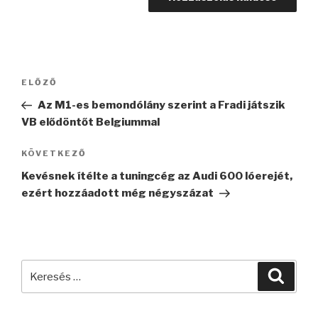
Bejegyzés
Korábbi
ELŐZŐ
navigáció
bejegyzés
Az M1-es bemondólány szerint a Fradi játszik
VB elődöntőt Belgiummal
Következő
KÖVETKEZŐ
bejegyzés
Kevésnek ítélte a tuningcég az Audi 600 lóerejét,
ezért hozzáadott még négyszázat
Keresés
Keres
a
következő