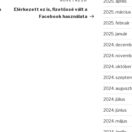
KÖVETKEZŐ
Következő
2025. április
bejegyzés
a
Elérkezett ez is, fizetőssé vált a
2025. március
Facebook használata
2025. február
2025. január
2024. decemb
2024. novemb
2024. október
2024. szepte
2024. auguszt
2024. július
2024. június
2024. május
2024. április