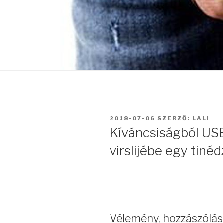
BEKÜLDVE:
2018-07-06
SZERZŐ:
LALI
Kíváncsiságból USB
virslijébe egy tiné
Vélemény, hozzászólás