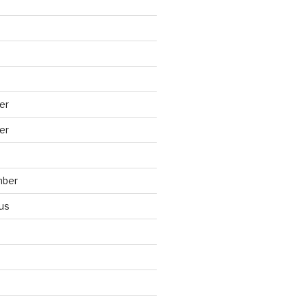
er
er
mber
us