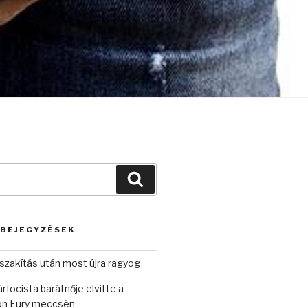
Keresés
 BEJEGYZÉSEK
szakítás után most újra ragyog
rfocista barátnője elvitte a
on Fury meccsén