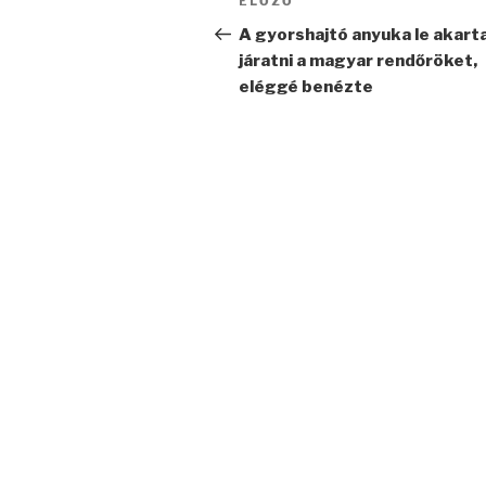
Korábbi
ELŐZŐ
navigáció
bejegyzés
A gyorshajtó anyuka le akart
járatni a magyar rendőröket,
eléggé benézte