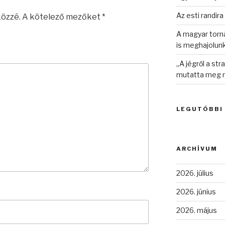
Az esti randira
közzé.
A kötelező mezőket
*
A magyar torná
is meghajolun
„A jégről a st
mutatta meg n
LEGUTÓBBI
ARCHÍVUM
2026. július
2026. június
2026. május