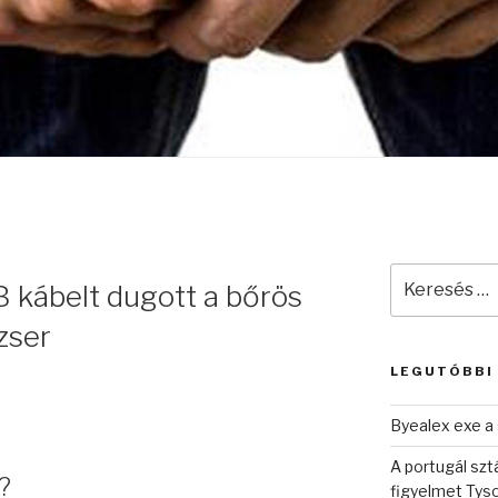
Keresés
 kábelt dugott a bőrös
a
következő
dzser
kifejezésre:
LEGUTÓBBI
Byealex exe a 
A portugál sztá
?
figyelmet Tys