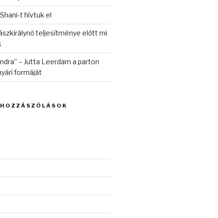
 Shani-t hívtuk el
szkirálynő teljesítménye előtt mi
k
randra” – Jutta Leerdam a parton
yári formáját
 HOZZÁSZÓLÁSOK