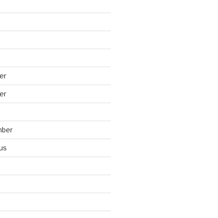
er
er
mber
us