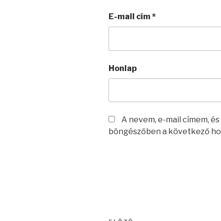
E-mail cím
*
Honlap
A nevem, e-mail címem, é
böngészőben a következő ho
Bejegyzés