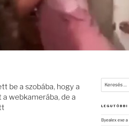
Keresés
ett be a szobába, hogy a
a
következő
át a webkamerába, de a
kifejezésre:
tt
LEGUTÓBBI
Byealex exe a 