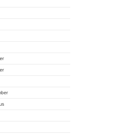
er
er
mber
us