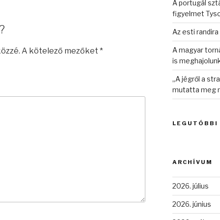
A portugál sztá
figyelmet Tys
?
Az esti randira
A magyar torná
közzé.
A kötelező mezőket
*
is meghajolun
„A jégről a st
mutatta meg n
LEGUTÓBBI
ARCHÍVUM
2026. július
2026. június