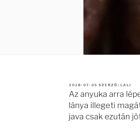
BEKÜLDVE:
2018-07-05
SZERZŐ:
LALI
Az anyuka arra lép
lánya illegeti mag
java csak ezután jö