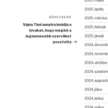
2025. május
2025. április
KÖVETKEZŐ
Következő
2025. március
bejegyzés
Vajna Timi annyira imádja a
2025. február
lovakat, hogy megint a
2025. január
legnemesebb szervüket
posztolta
2024. decemb
2024. novemb
2024. október
2024. szepte
2024. auguszt
2024. július
2024. június
2024. május