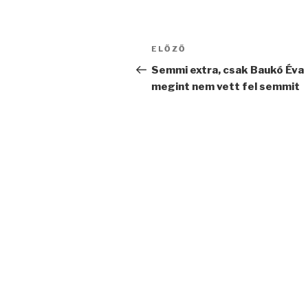
Bejegyzés
Korábbi
ELŐZŐ
navigáció
bejegyzés
Semmi extra, csak Baukó Éva
megint nem vett fel semmit