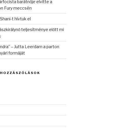
rfocista barátnője elvitte a
on Fury meccsén
 Shani-t hívtuk el
szkirálynő teljesítménye előtt mi
k
randra” – Jutta Leerdam a parton
yári formáját
 HOZZÁSZÓLÁSOK