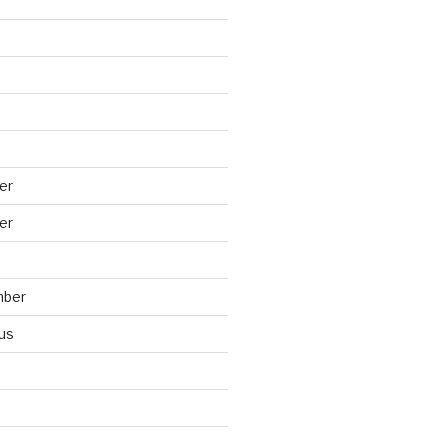
er
er
mber
us