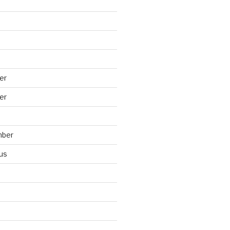
er
er
mber
us