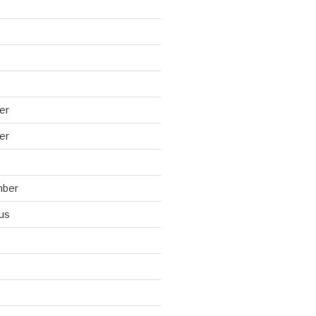
er
er
mber
us