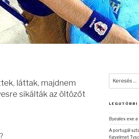
Keresés
ttek, láttak, majdnem
a
következő
esre sikálták az öltözőt
kifejezésre:
LEGUTÓBBI
Byealex exe a 
A portugál sztá
?
figyelmet Tys