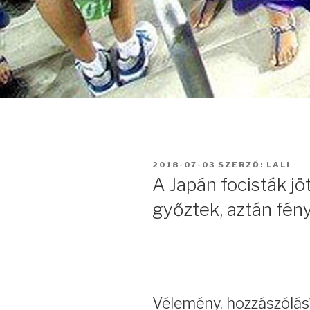
BEKÜLDVE:
2018-07-03
SZERZŐ:
LALI
A Japán focisták jö
győztek, aztán fény
Vélemény, hozzászólás