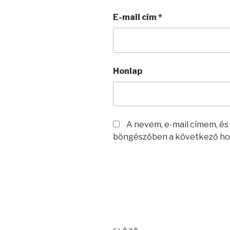
E-mail cím
*
Honlap
A nevem, e-mail címem, é
böngészőben a következő ho
Bejegyzés