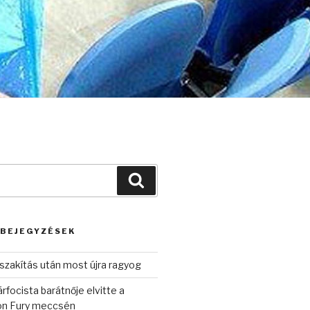
Keresés
 BEJEGYZÉSEK
szakítás után most újra ragyog
rfocista barátnője elvitte a
on Fury meccsén