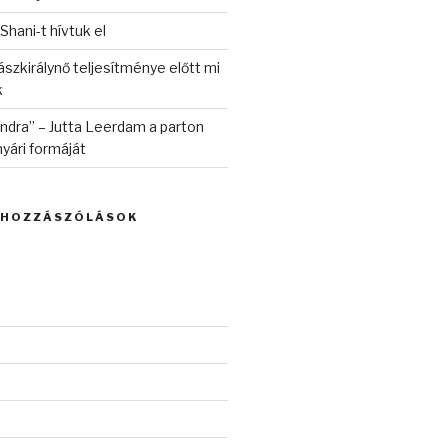
 Shani-t hívtuk el
szkirálynő teljesítménye előtt mi
k
randra” – Jutta Leerdam a parton
yári formáját
 HOZZÁSZÓLÁSOK