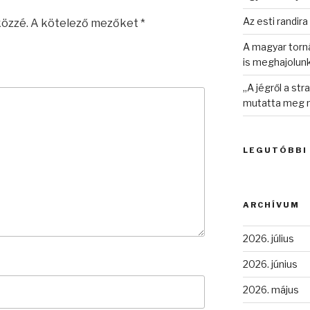
Az esti randira
közzé.
A kötelező mezőket
*
A magyar torná
is meghajolun
„A jégről a st
mutatta meg n
LEGUTÓBBI
ARCHÍVUM
2026. július
2026. június
2026. május