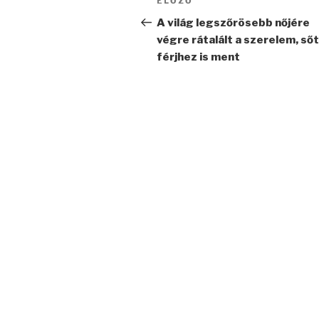
Korábbi
ELŐZŐ
navigáció
bejegyzés
A világ legszőrösebb nőjére
végre rátalált a szerelem, ső
férjhez is ment