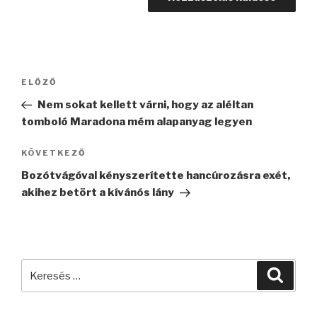
Bejegyzés
Korábbi
ELŐZŐ
navigáció
bejegyzés
Nem sokat kellett várni, hogy az aléltan
tomboló Maradona mém alapanyag legyen
Következő
KÖVETKEZŐ
bejegyzés
Bozótvágóval kényszerítette hancúrozásra exét,
akihez betört a kívánós lány
Keresés
Keres
a
következő