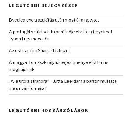
kifejezésre:
LEGUTÓBBI BEJEGYZÉSEK
Byealex exe a szakítás után most újra ragyog
A portugál sztárfocista barátnője elvitte a figyelmet
Tyson Fury meccsén
Az esti randira Shani-t hívtuk el
A magyar tornászkirálynő teljesítménye előtt mi is
meghajolunk
„A jégről a strandra” – Jutta Leerdam a parton mutatta
meg nyári formáját
LEGUTÓBBI HOZZÁSZÓLÁSOK