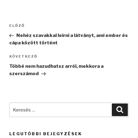
Bejegyzés
Korábbi
ELŐZŐ
navigáció
bejegyzés
Nehéz szavakkal leírni a látványt, ami ember és
cápa között történt
Következő
KÖVETKEZŐ
bejegyzés
Többé nem hazudhatsz arról, mekkora a
szerszámod
Keresés
Keres
a
következő
kifejezésre:
LEGUTÓBBI BEJEGYZÉSEK