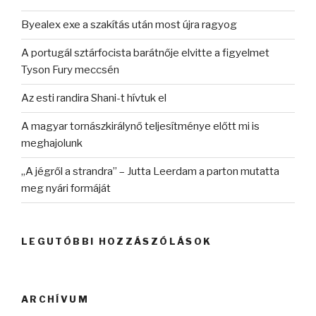
Byealex exe a szakítás után most újra ragyog
A portugál sztárfocista barátnője elvitte a figyelmet
Tyson Fury meccsén
Az esti randira Shani-t hívtuk el
A magyar tornászkirálynő teljesítménye előtt mi is
meghajolunk
„A jégről a strandra” – Jutta Leerdam a parton mutatta
meg nyári formáját
LEGUTÓBBI HOZZÁSZÓLÁSOK
ARCHÍVUM