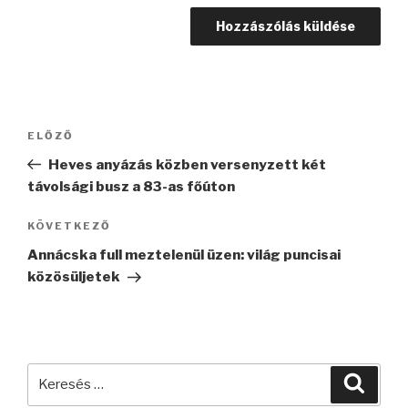
Bejegyzés
Korábbi
ELŐZŐ
navigáció
bejegyzés
Heves anyázás közben versenyzett két
távolsági busz a 83-as főúton
Következő
KÖVETKEZŐ
bejegyzés
Annácska full meztelenül üzen: világ puncisai
közösüljetek
Keresés
Keres
a