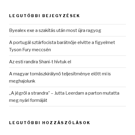
következő
kifejezésre:
LEGUTÓBBI BEJEGYZÉSEK
Byealex exe a szakítás után most újra ragyog
A portugál sztárfocista barátnője elvitte a figyelmet
Tyson Fury meccsén
Az esti randira Shani-t hívtuk el
A magyar tornászkirálynő teljesítménye előtt mi is
meghajolunk
„A jégről a strandra” – Jutta Leerdam a parton mutatta
meg nyári formáját
LEGUTÓBBI HOZZÁSZÓLÁSOK