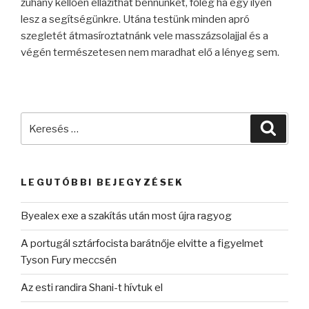
zuhany kellően ellazíthat bennünket, főleg ha egy ilyen
lesz a segítségünkre. Utána testünk minden apró
szegletét átmasíroztatnánk vele masszázsolajjal és a
végén természetesen nem maradhat elő a lényeg sem.
Keresés
Keres
a
következő
kifejezésre:
LEGUTÓBBI BEJEGYZÉSEK
Byealex exe a szakítás után most újra ragyog
A portugál sztárfocista barátnője elvitte a figyelmet
Tyson Fury meccsén
Az esti randira Shani-t hívtuk el