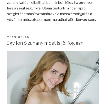
zuhany kellően ellazíthat bennünket, főleg ha egy ilyen
lesz a segítségünkre. Utána testünk minden apró
szegletét átmasíroztatnánk vele masszázsolajjal és a
végén természetesen nem maradhat elő a lényeg sem.
BEKÜLDVE:
2019-08-26
Egy forró zuhany most is jól fog esni