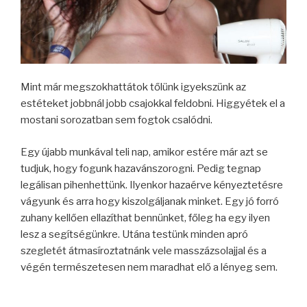
Mint már megszokhattátok tőlünk igyekszünk az
estéteket jobbnál jobb csajokkal feldobni. Higgyétek el a
mostani sorozatban sem fogtok csalódni.
Egy újabb munkával teli nap, amikor estére már azt se
tudjuk, hogy fogunk hazavánszorogni. Pedig tegnap
legálisan pihenhettünk. Ilyenkor hazaérve kényeztetésre
vágyunk és arra hogy kiszolgáljanak minket. Egy jó forró
zuhany kellően ellazíthat bennünket, főleg ha egy ilyen
lesz a segítségünkre. Utána testünk minden apró
szegletét átmasíroztatnánk vele masszázsolajjal és a
végén természetesen nem maradhat elő a lényeg sem.