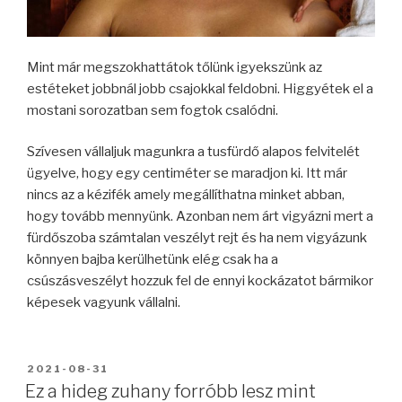
Mint már megszokhattátok tőlünk igyekszünk az
estéteket jobbnál jobb csajokkal feldobni. Higgyétek el a
mostani sorozatban sem fogtok csalódni.
Szívesen vállaljuk magunkra a tusfürdő alapos felvitelét
ügyelve, hogy egy centiméter se maradjon ki. Itt már
nincs az a kézifék amely megállíthatna minket abban,
hogy tovább mennyünk. Azonban nem árt vigyázni mert a
fürdőszoba számtalan veszélyt rejt és ha nem vigyázunk
könnyen bajba kerülhetünk elég csak ha a
csúszásveszélyt hozzuk fel de ennyi kockázatot bármikor
képesek vagyunk vállalni.
BEKÜLDVE:
2021-08-31
Ez a hideg zuhany forróbb lesz mint