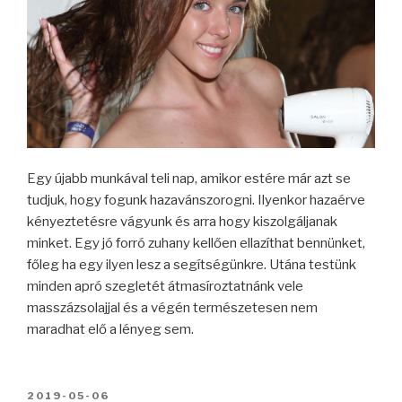
Egy újabb munkával teli nap, amikor estére már azt se
tudjuk, hogy fogunk hazavánszorogni. Ilyenkor hazaérve
kényeztetésre vágyunk és arra hogy kiszolgáljanak
minket. Egy jó forró zuhany kellően ellazíthat bennünket,
főleg ha egy ilyen lesz a segítségünkre. Utána testünk
minden apró szegletét átmasíroztatnánk vele
masszázsolajjal és a végén természetesen nem
maradhat elő a lényeg sem.
BEKÜLDVE:
2019-05-06