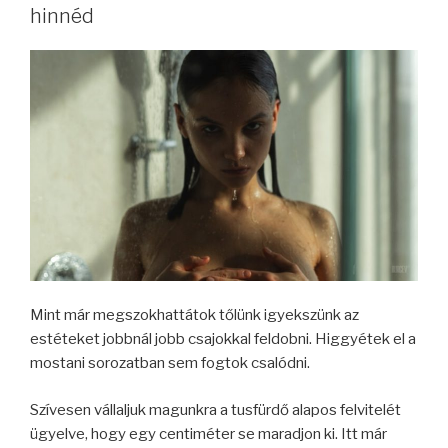
hinnéd
Mint már megszokhattátok tőlünk igyekszünk az
estéteket jobbnál jobb csajokkal feldobni. Higgyétek el a
mostani sorozatban sem fogtok csalódni.
Szívesen vállaljuk magunkra a tusfürdő alapos felvitelét
ügyelve, hogy egy centiméter se maradjon ki. Itt már