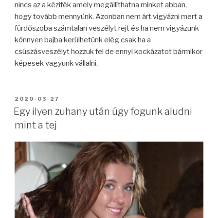
nincs az a kézifék amely megállíthatna minket abban,
hogy tovább mennyünk. Azonban nem árt vigyázni mert a
fürdőszoba számtalan veszélyt rejt és ha nem vigyázunk
könnyen bajba kerülhetünk elég csak ha a
csúszásveszélyt hozzuk fel de ennyi kockázatot bármikor
képesek vagyunk vállalni.
BEKÜLDVE:
2020-03-27
Egy ilyen zuhany után úgy fogunk aludni
mint a tej