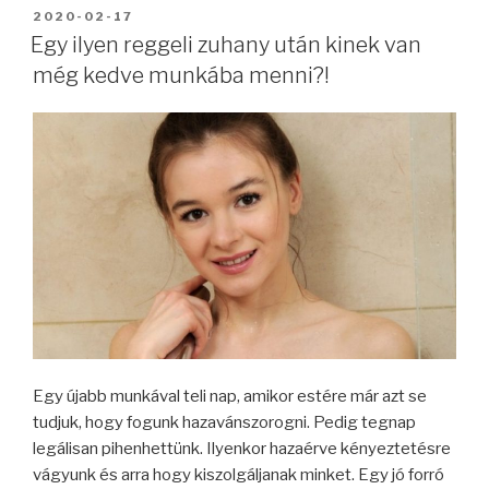
BEKÜLDVE:
2020-02-17
Egy ilyen reggeli zuhany után kinek van
még kedve munkába menni?!
Egy újabb munkával teli nap, amikor estére már azt se
tudjuk, hogy fogunk hazavánszorogni. Pedig tegnap
legálisan pihenhettünk. Ilyenkor hazaérve kényeztetésre
vágyunk és arra hogy kiszolgáljanak minket. Egy jó forró