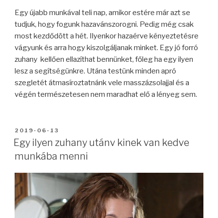
Egy újabb munkával teli nap, amikor estére már azt se
tudjuk, hogy fogunk hazavánszorogni. Pedig még csak
most kezdődött a hét. Ilyenkor hazaérve kényeztetésre
vágyunk és arra hogy kiszolgáljanak minket. Egy jó forró
zuhany kellően ellazíthat bennünket, főleg ha egy ilyen
lesz a segítségünkre. Utána testünk minden apró
szegletét átmasíroztatnánk vele masszázsolajjal és a
végén természetesen nem maradhat elő a lényeg sem.
BEKÜLDVE:
2019-06-13
Egy ilyen zuhany utánv kinek van kedve
munkába menni