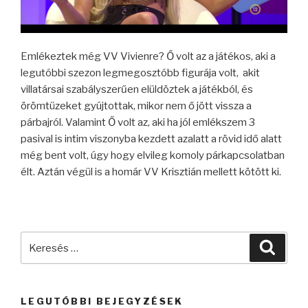
Emlékeztek még VV Vivienre? Ő volt az a játékos, aki a
legutóbbi szezon legmegosztóbb figurája volt, akit
villatársai szabályszerűen elüldöztek a játékból, és
örömtüzeket gyújtottak, mikor nem ő jött vissza a
párbajról. Valamint Ő volt az, aki ha jól emlékszem 3
pasival is intim viszonyba kezdett azalatt a rövid idő alatt
még bent volt, úgy hogy elvileg komoly párkapcsolatban
élt. Aztán végül is a homár VV Krisztián mellett kötött ki.
Keresés
Keres
a
következő
kifejezésre:
LEGUTÓBBI BEJEGYZÉSEK