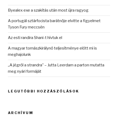
Byealex exe a szakítás után most újra ragyog
A portugál sztárfocista barátnője elvitte a figyelmet
Tyson Fury meccsén
Az esti randira Shani-t hívtuk el
A magyar tornászkirálynő teljesítménye előtt mi is
meghajolunk
„A jégről a strandra” – Jutta Leerdam a parton mutatta
meg nyári formáját
LEGUTÓBBI HOZZÁSZÓLÁSOK
ARCHÍVUM