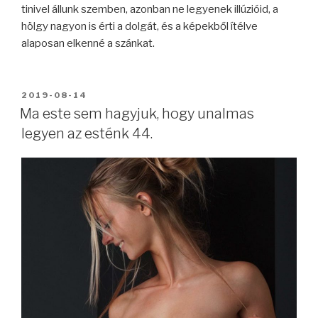
tinivel állunk szemben, azonban ne legyenek illúzióid, a
hölgy nagyon is érti a dolgát, és a képekből ítélve
alaposan elkenné a szánkat.
BEKÜLDVE:
2019-08-14
Ma este sem hagyjuk, hogy unalmas
legyen az esténk 44.