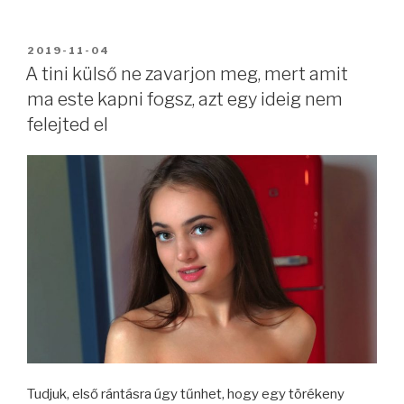
BEKÜLDVE:
2019-11-04
A tini külső ne zavarjon meg, mert amit
ma este kapni fogsz, azt egy ideig nem
felejted el
Tudjuk, első rántásra úgy tűnhet, hogy egy törékeny