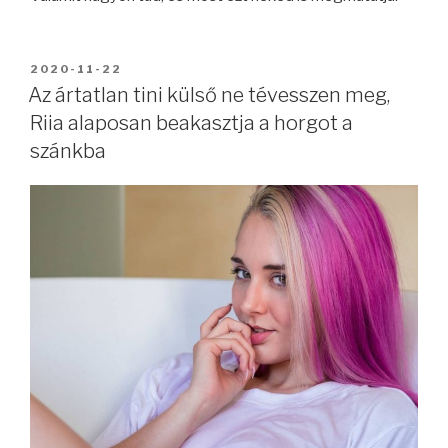
BEKÜLDVE:
2020-11-22
Az ártatlan tini külső ne tévesszen meg,
Riia alaposan beakasztja a horgot a
szánkba