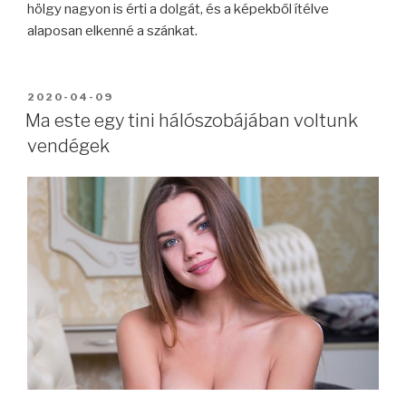
hölgy nagyon is érti a dolgát, és a képekből ítélve
alaposan elkenné a szánkat.
BEKÜLDVE:
2020-04-09
Ma este egy tini hálószobájában voltunk
vendégek