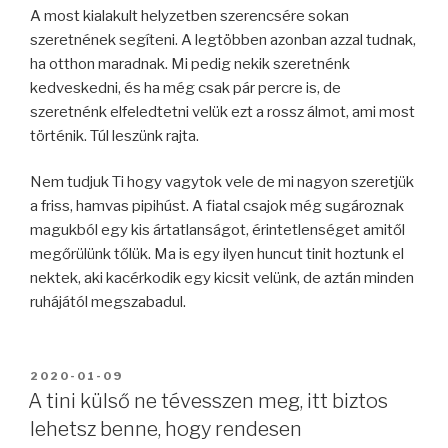
A most kialakult helyzetben szerencsére sokan
szeretnének segíteni. A legtöbben azonban azzal tudnak,
ha otthon maradnak. Mi pedig nekik szeretnénk
kedveskedni, és ha még csak pár percre is, de
szeretnénk elfeledtetni velük ezt a rossz álmot, ami most
történik. Túl leszünk rajta.
Nem tudjuk Ti hogy vagytok vele de mi nagyon szeretjük
a friss, hamvas pipihúst. A fiatal csajok még sugároznak
magukból egy kis ártatlanságot, érintetlenséget amitől
megőrülünk tőlük. Ma is egy ilyen huncut tinit hoztunk el
nektek, aki kacérkodik egy kicsit velünk, de aztán minden
ruhájától megszabadul.
BEKÜLDVE:
2020-01-09
A tini külső ne tévesszen meg, itt biztos
lehetsz benne, hogy rendesen