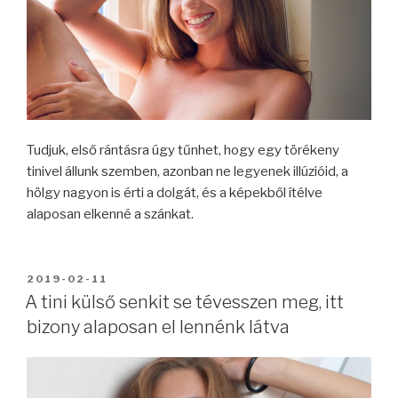
Tudjuk, első rántásra úgy tűnhet, hogy egy törékeny
tinivel állunk szemben, azonban ne legyenek illúzióid, a
hölgy nagyon is érti a dolgát, és a képekből ítélve
alaposan elkenné a szánkat.
BEKÜLDVE:
2019-02-11
A tini külső senkit se tévesszen meg, itt
bizony alaposan el lennénk látva