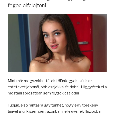
fogod elfelejteni
Mint már megszokhattátok tőlünk igyekszünk az
estéteket jobbnál jobb csajokkal feldobni. Higgyétek el a
mostani sorozatban sem fogtok csalódni.
Tudjuk, első rántásra úgy tűnhet, hogy egy törékeny
tinivel állunk szemben, azonban ne legyenek illúzióid, a