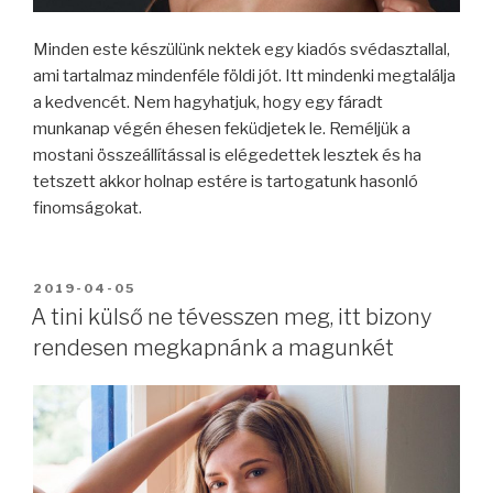
Minden este készülünk nektek egy kiadós svédasztallal,
ami tartalmaz mindenféle földi jót. Itt mindenki megtalálja
a kedvencét. Nem hagyhatjuk, hogy egy fáradt
munkanap végén éhesen feküdjetek le. Reméljük a
mostani összeállítással is elégedettek lesztek és ha
tetszett akkor holnap estére is tartogatunk hasonló
finomságokat.
BEKÜLDVE:
2019-04-05
A tini külső ne tévesszen meg, itt bizony
rendesen megkapnánk a magunkét