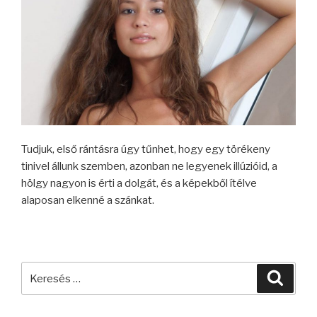
Tudjuk, első rántásra úgy tűnhet, hogy egy törékeny
tinivel állunk szemben, azonban ne legyenek illúzióid, a
hölgy nagyon is érti a dolgát, és a képekből ítélve
alaposan elkenné a szánkat.
Keresés
Keres
a
következő