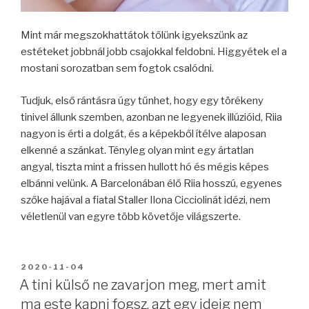
Mint már megszokhattátok tőlünk igyekszünk az
estéteket jobbnál jobb csajokkal feldobni. Higgyétek el a
mostani sorozatban sem fogtok csalódni.
Tudjuk, első rántásra úgy tűnhet, hogy egy törékeny
tinivel állunk szemben, azonban ne legyenek illúzióid, Riia
nagyon is érti a dolgát, és a képekből ítélve alaposan
elkenné a szánkat. Tényleg olyan mint egy ártatlan
angyal, tiszta mint a frissen hullott hó és mégis képes
elbánni velünk. A Barcelonában élő Riia hosszú, egyenes
szőke hajával a fiatal Staller Ilona Cicciolinát idézi, nem
véletlenül van egyre több követője világszerte.
BEKÜLDVE:
2020-11-04
A tini külső ne zavarjon meg, mert amit
ma este kapni fogsz, azt egy ideig nem