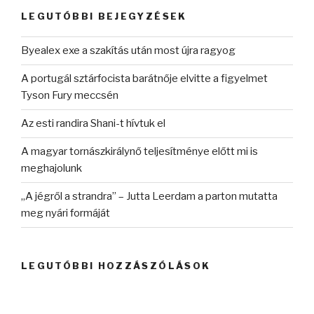
kifejezésre:
LEGUTÓBBI BEJEGYZÉSEK
Byealex exe a szakítás után most újra ragyog
A portugál sztárfocista barátnője elvitte a figyelmet
Tyson Fury meccsén
Az esti randira Shani-t hívtuk el
A magyar tornászkirálynő teljesítménye előtt mi is
meghajolunk
„A jégről a strandra” – Jutta Leerdam a parton mutatta
meg nyári formáját
LEGUTÓBBI HOZZÁSZÓLÁSOK