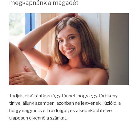
megkapnánk a magadét
Tudjuk, első rántásra úgy tűnhet, hogy egy törékeny
tinivel állunk szemben, azonban ne legyenek illúzióid, a
hölgy nagyon is érti a dolgát, és a képekből ítélve
alaposan elkenné a szánkat.