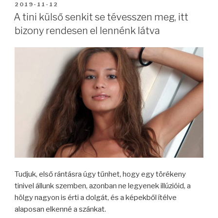
BEKÜLDVE:
2019-11-12
A tini külső senkit se tévesszen meg, itt
bizony rendesen el lennénk látva
Tudjuk, első rántásra úgy tűnhet, hogy egy törékeny
tinivel állunk szemben, azonban ne legyenek illúzióid, a
hölgy nagyon is érti a dolgát, és a képekből ítélve
alaposan elkenné a szánkat.