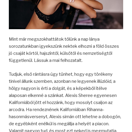
Mint már megszokhattátok tőlünk a nap lánya
sorozatunkban igyekszünk nektek elhozni a föld összes
jó csaját kórtól, hajszíntől, külsőtől és nemzetiségtől
függetlenül. Lássuk a mai felhozatalt.
Tudjuk, első rántásra úgy tűnhet, hogy egy törékeny
tinivel állunk szemben, azonban ne legyenek illúzióid, a
hölgy nagyon is érti a dolgát, és a képekből ítélve
alaposan elkenné a szánkat. Alexis Sheree egyenesen
Kaliforniából jött el hozzánk, hogy mosolyt csaljon az
arcodra. Ha rendeznének Kaliforniában Rihanna-
hasonmásversenyt, Alexis simán ott lehetne a dobogón,
de egyébként enélkül is megállja a helyét a piacon.
Valamit nagyon tud, és most ezt neked is megmutatja.