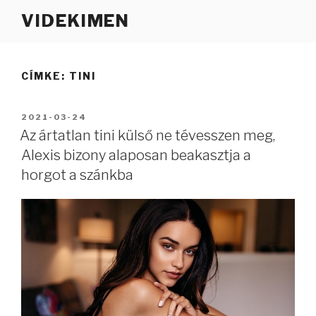
Tartalomhoz
VIDEKIMEN
CÍMKE:
TINI
BEKÜLDVE:
2021-03-24
Az ártatlan tini külső ne tévesszen meg,
Alexis bizony alaposan beakasztja a
horgot a szánkba