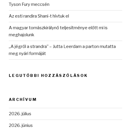
Tyson Fury meccsén
Az esti randira Shani-t hívtuk el
A magyar tornászkirálynő teljesítménye előtt mi is
meghajolunk
„A jégről a strandra” – Jutta Leerdam a parton mutatta
meg nyári formáját
LEGUTÓBBI HOZZÁSZÓLÁSOK
ARCHÍVUM
2026. július
2026. június