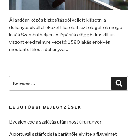
Állandóan közös biztosításból kellett kifizetni a
dohányosok által okozott károkat, ezt elégelték meg a
lakók Szombathelyen. A lépésük eléggé drasztikus,
viszont eredményre vezető: 1580 lakás erkélyén
mostantól tilos a dohányzás.
Keresés
Keres
a
következő
kifejezésre:
LEGUTÓBBI BEJEGYZÉSEK
Byealex exe a szakítás után most újra ragyog
A portugál sztárfocista barátnője elvitte a figyelmet