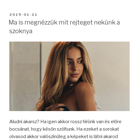
BEKÜLDVE:
2019-01-21
Ma is megnézzük mit rejteget nekünk a
szoknya
Aludni akarsz? Ha igen akkor rossz hírünk van és előre
bocsánat, hogy későn szóltunk. Ha ezeket a sorokat
olvasod akkor valószínűleg a képeket is látni akarod