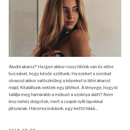
Aludni akarsz? Ha igen akkor rossz hírünk van és előre
bocsánat, hogy későn szóltunk. Ha ezeket a sorokat
olvasod akkor valószínűleg a képeket is látni akarod
majd. Kitaláltunk nektek egy játékot. A lényege, hogy ki
találja meg hamarabb a mókust a szoknya alatt? Nem
lesz nehéz dolgotok, mert a csajok nyílt lapokkal
játszanak. Háromra indulunk, egy kettő hááá…
BEKÜLDVE:
2019-08-08