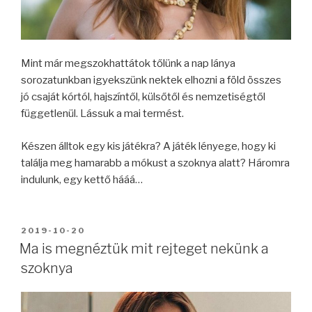
Mint már megszokhattátok tőlünk a nap lánya
sorozatunkban igyekszünk nektek elhozni a föld összes
jó csaját kórtól, hajszíntől, külsőtől és nemzetiségtől
függetlenül. Lássuk a mai termést.
Készen álltok egy kis játékra? A játék lényege, hogy ki
találja meg hamarabb a mókust a szoknya alatt? Háromra
indulunk, egy kettő hááá…
BEKÜLDVE:
2019-10-20
Ma is megnéztük mit rejteget nekünk a
szoknya