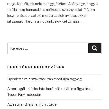
majd. Kitaláltunk nektek egy játékot. A lényege, hogy ki
találja meg hamarabb a mókust a szoknya alatt? Nem
lesz nehéz dolgotok, mert a csajok nyílt lapokkal
játszanak. Háromra indulunk, egy kettő hááá…
Keresés
Keres
a
következő
kifejezésre:
LEGUTÓBBI BEJEGYZÉSEK
Byealex exe a szakítás után most újra ragyog
A portugál sztárfocista barátnője elvitte a figyelmet
Tyson Fury meccsén
Az esti randira Shani-t hívtuk el