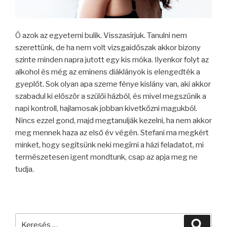
Ó azok az egyetemi bulik. Visszasírjuk. Tanulni nem
szerettünk, de ha nem volt vizsgaidőszak akkor bizony
szinte minden napra jutott egy kis móka. Ilyenkor folyt az
alkohol és még az eminens diáklányok is elengedték a
gyeplőt. Sok olyan apa szeme fénye kislány van, aki akkor
szabadul ki először a szülői házból, és mivel megszűnik a
napi kontroll, hajlamosak jobban kivetkőzni magukból.
Nincs ezzel gond, majd megtanulják kezelni, ha nem akkor
meg mennek haza az első év végén. Stefani ma megkért
minket, hogy segítsünk neki megírni a házi feladatot, mi
természetesen igent mondtunk, csap az apja meg ne
tudja.
Keresés
Keres