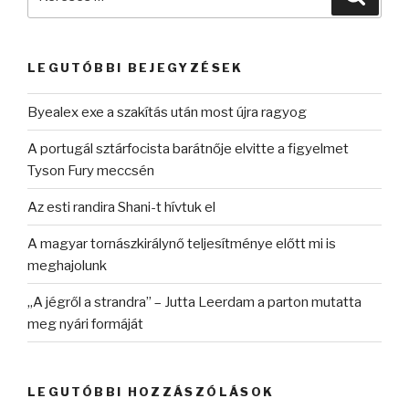
a
következő
kifejezésre:
LEGUTÓBBI BEJEGYZÉSEK
Byealex exe a szakítás után most újra ragyog
A portugál sztárfocista barátnője elvitte a figyelmet
Tyson Fury meccsén
Az esti randira Shani-t hívtuk el
A magyar tornászkirálynő teljesítménye előtt mi is
meghajolunk
„A jégről a strandra” – Jutta Leerdam a parton mutatta
meg nyári formáját
LEGUTÓBBI HOZZÁSZÓLÁSOK