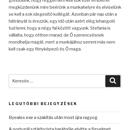
gondolunk, hogy reggel nem kell sok ezer emberrel
megküzdenünk mire beérünk a munkahelyre és elviselünk
se kell a sok idegesítő kollégát. Azonban pár nap után a
hátrányát is érezzük, egy idő után azért elég lehangoló
tud lenni, hogy a négy fal között vagyunk. Stefania is
vállalta, hogy otthon marad, de Ő szerencsésnek
mondhatja magát, mert a munkájához semmi más nem
kell csak egy fényképező és Ő maga.
Keresés
Keres
a
következő
kifejezésre:
LEGUTÓBBI BEJEGYZÉSEK
Byealex exe a szakítás után most újra ragyog
A portugál sztárfocista barátnője elvitte a figyelmet