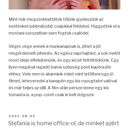
Mint már megszokhattátok tőlünk igyekszünk az
estéteket jobbnál jobb csajokkal feldobni. Higgyétek el a
mostani sorozatban sem fogtok csalódni.
Végre vége ennek a munkanapnak is, jöhet a jól
megérdemelt pihenés. Az egész napi hajtást, a sok melót
most ideje elfelejtenünk, és egy kicsit feltöltődnünk. Egy
ilyen magával ragadó barna szépség pont kapóra jön
ehhez. Vele nem is akarnánk mást mint letölteni egy jó
filmet, leheveredni a kanapén egy kis ropogtatni valóval
és már teljes az idill. A film után persze lenne egy kis
tornaóra is, a pop-cornt csak le kell dolgozni.
BEKÜLDVE:
2021-06-03
Stefania is home office-ol, de minket azért