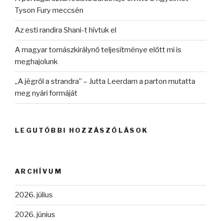
Tyson Fury meccsén
Az esti randira Shani-t hívtuk el
A magyar tornászkirálynő teljesítménye előtt mi is
meghajolunk
„A jégről a strandra” – Jutta Leerdam a parton mutatta
meg nyári formáját
LEGUTÓBBI HOZZÁSZÓLÁSOK
ARCHÍVUM
2026. július
2026. június