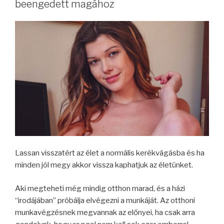
beengedett magához
Lassan visszatért az élet a normális kerékvágásba és ha
minden jól megy akkor vissza kaphatjuk az életünket.
Aki megteheti még mindig otthon marad, és a házi
“irodájában” próbálja elvégezni a munkáját. Az otthoni
munkavégzésnek megvannak az előnyei, ha csak arra