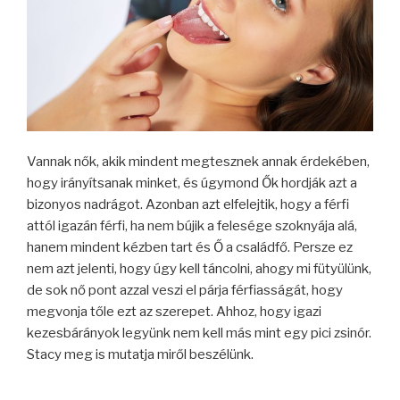
Vannak nők, akik mindent megtesznek annak érdekében,
hogy irányítsanak minket, és úgymond Ők hordják azt a
bizonyos nadrágot. Azonban azt elfelejtik, hogy a férfi
attól igazán férfi, ha nem bújik a felesége szoknyája alá,
hanem mindent kézben tart és Ő a családfő. Persze ez
nem azt jelenti, hogy úgy kell táncolni, ahogy mi fütyülünk,
de sok nő pont azzal veszi el párja férfiasságát, hogy
megvonja tőle ezt az szerepet. Ahhoz, hogy igazi
kezesbárányok legyünk nem kell más mint egy pici zsinór.
Stacy meg is mutatja miről beszélünk.