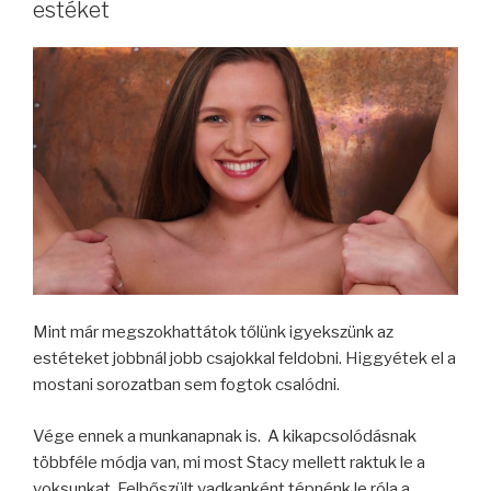
estéket
Mint már megszokhattátok tőlünk igyekszünk az
estéteket jobbnál jobb csajokkal feldobni. Higgyétek el a
mostani sorozatban sem fogtok csalódni.
Vége ennek a munkanapnak is. A kikapcsolódásnak
többféle módja van, mi most Stacy mellett raktuk le a
voksunkat. Felbőszült vadkanként tépnénk le róla a