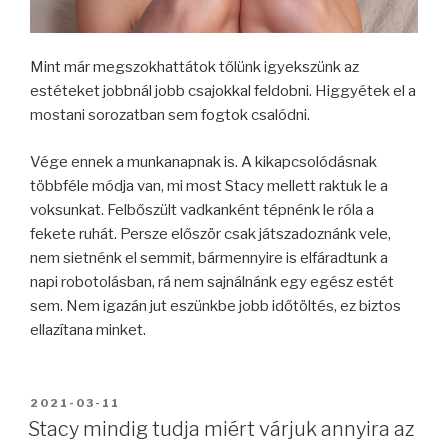
Mint már megszokhattátok tőlünk igyekszünk az
estéteket jobbnál jobb csajokkal feldobni. Higgyétek el a
mostani sorozatban sem fogtok csalódni.
Vége ennek a munkanapnak is. A kikapcsolódásnak
többféle módja van, mi most Stacy mellett raktuk le a
voksunkat. Felbőszült vadkanként tépnénk le róla a
fekete ruhát. Persze először csak játszadoznánk vele,
nem sietnénk el semmit, bármennyire is elfáradtunk a
napi robotolásban, rá nem sajnálnánk egy egész estét
sem. Nem igazán jut eszünkbe jobb időtöltés, ez biztos
ellazítana minket.
BEKÜLDVE:
2021-03-11
Stacy mindig tudja miért várjuk annyira az