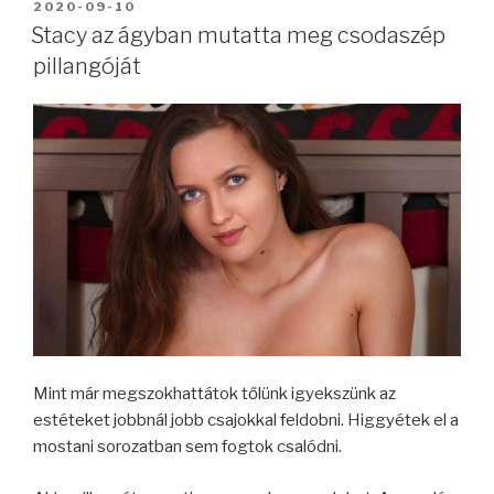
BEKÜLDVE:
2020-09-10
Stacy az ágyban mutatta meg csodaszép
pillangóját
Mint már megszokhattátok tőlünk igyekszünk az
estéteket jobbnál jobb csajokkal feldobni. Higgyétek el a
mostani sorozatban sem fogtok csalódni.