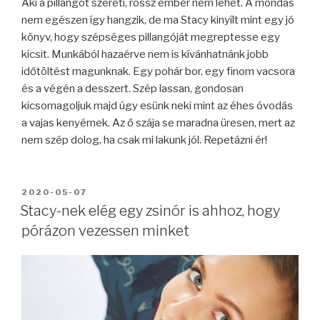
Aki a pillangót szereti, rossz ember nem lehet. A mondás
nem egészen így hangzik, de ma Stacy kinyílt mint egy jó
könyv, hogy szépséges pillangóját megreptesse egy
kicsit. Munkából hazaérve nem is kívánhatnánk jobb
időtöltést magunknak. Egy pohár bor, egy finom vacsora
és a végén a desszert. Szép lassan, gondosan
kicsomagoljuk majd úgy esünk neki mint az éhes óvodás
a vajas kenyérnek. Az ő szája se maradna üresen, mert az
nem szép dolog, ha csak mi lakunk jól. Repetázni ér!
BEKÜLDVE:
2020-05-07
Stacy-nek elég egy zsinór is ahhoz, hogy
pórázon vezessen minket