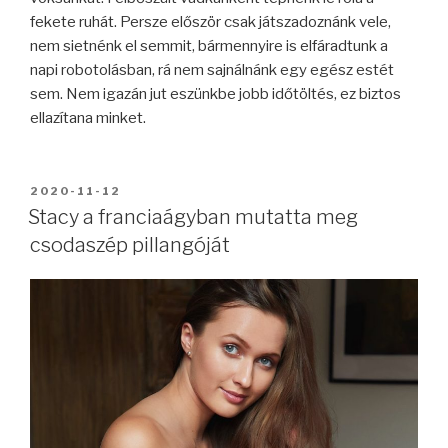
fekete ruhát. Persze először csak játszadoznánk vele,
nem sietnénk el semmit, bármennyire is elfáradtunk a
napi robotolásban, rá nem sajnálnánk egy egész estét
sem. Nem igazán jut eszünkbe jobb időtöltés, ez biztos
ellazítana minket.
BEKÜLDVE:
2020-11-12
Stacy a franciaágyban mutatta meg
csodaszép pillangóját