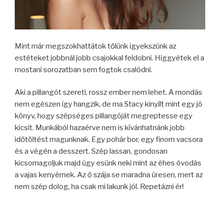
Mint már megszokhattátok tőlünk igyekszünk az
estéteket jobbnál jobb csajokkal feldobni. Higgyétek el a
mostani sorozatban sem fogtok csalódni.
Aki a pillangót szereti, rossz ember nem lehet. A mondás
nem egészen így hangzik, de ma Stacy kinyílt mint egy jó
könyv, hogy szépséges pillangóját megreptesse egy
kicsit. Munkából hazaérve nem is kívánhatnánk jobb
időtöltést magunknak. Egy pohár bor, egy finom vacsora
és a végén a desszert. Szép lassan, gondosan
kicsomagoljuk majd úgy esünk neki mint az éhes óvodás
a vajas kenyérnek. Az ő szája se maradna üresen, mert az
nem szép dolog, ha csak mi lakunk jól. Repetázni ér!