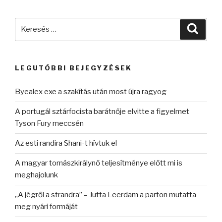
Keresés
Keres
a
következő
kifejezésre:
LEGUTÓBBI BEJEGYZÉSEK
Byealex exe a szakítás után most újra ragyog
A portugál sztárfocista barátnője elvitte a figyelmet
Tyson Fury meccsén
Az esti randira Shani-t hívtuk el
A magyar tornászkirálynő teljesítménye előtt mi is
meghajolunk
„A jégről a strandra” – Jutta Leerdam a parton mutatta
meg nyári formáját