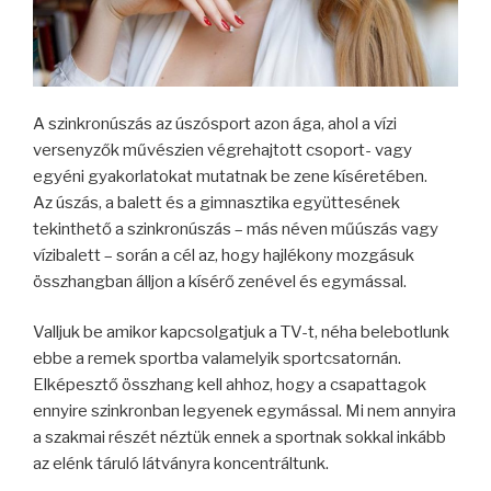
A szinkronúszás az úszósport azon ága, ahol a vízi
versenyzők művészien végrehajtott csoport- vagy
egyéni gyakorlatokat mutatnak be zene kíséretében.
Az úszás, a balett és a gimnasztika együttesének
tekinthető a szinkronúszás – más néven műúszás vagy
vízibalett – során a cél az, hogy hajlékony mozgásuk
összhangban álljon a kísérő zenével és egymással.
Valljuk be amikor kapcsolgatjuk a TV-t, néha belebotlunk
ebbe a remek sportba valamelyik sportcsatornán.
Elképesztő összhang kell ahhoz, hogy a csapattagok
ennyire szinkronban legyenek egymással. Mi nem annyira
a szakmai részét néztük ennek a sportnak sokkal inkább
az elénk táruló látványra koncentráltunk.