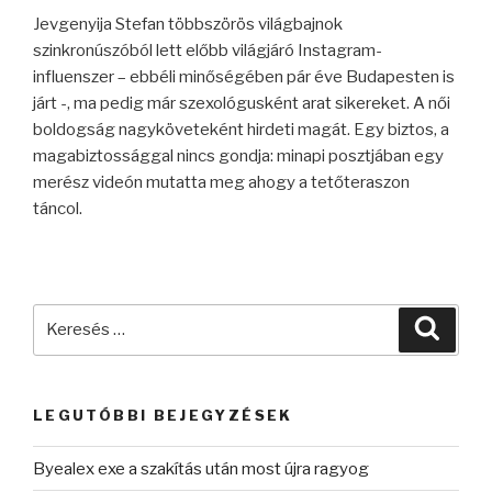
Jevgenyija Stefan többszörös világbajnok
szinkronúszóból lett előbb világjáró Instagram-
influenszer – ebbéli minőségében pár éve Budapesten is
járt -, ma pedig már szexológusként arat sikereket. A női
boldogság nagyköveteként hirdeti magát. Egy biztos, a
magabiztossággal nincs gondja: minapi posztjában egy
merész videón mutatta meg ahogy a tetőteraszon
táncol.
Keresés
Keres
a
következő
kifejezésre:
LEGUTÓBBI BEJEGYZÉSEK
Byealex exe a szakítás után most újra ragyog