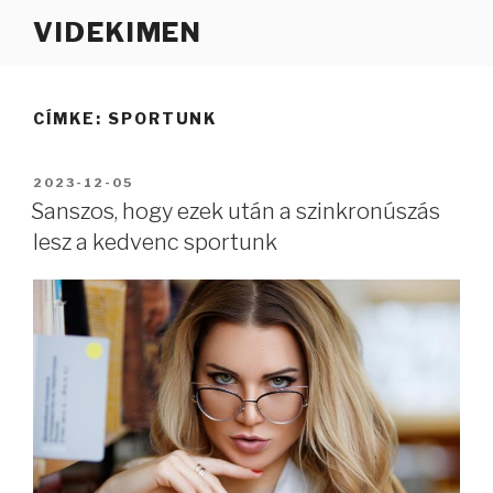
Tartalomhoz
VIDEKIMEN
CÍMKE:
SPORTUNK
BEKÜLDVE:
2023-12-05
Sanszos, hogy ezek után a szinkronúszás
lesz a kedvenc sportunk