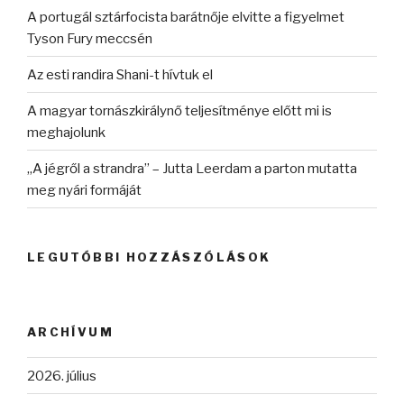
A portugál sztárfocista barátnője elvitte a figyelmet
Tyson Fury meccsén
Az esti randira Shani-t hívtuk el
A magyar tornászkirálynő teljesítménye előtt mi is
meghajolunk
„A jégről a strandra” – Jutta Leerdam a parton mutatta
meg nyári formáját
LEGUTÓBBI HOZZÁSZÓLÁSOK
ARCHÍVUM
2026. július