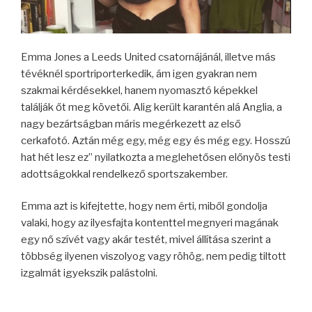
Emma Jones a Leeds United csatornájánál, illetve más
tévéknél sportriporterkedik, ám igen gyakran nem
szakmai kérdésekkel, hanem nyomasztó képekkel
találják őt meg követői. Alig került karantén alá Anglia, a
nagy bezártságban máris megérkezett az első
cerkafotó. Aztán még egy, még egy és még egy. Hosszú
hat hét lesz ez” nyilatkozta a meglehetősen előnyös testi
adottságokkal rendelkező sportszakember.
Emma azt is kifejtette, hogy nem érti, miből gondolja
valaki, hogy az ilyesfajta kontenttel megnyeri magának
egy nő szívét vagy akár testét, mivel állítása szerint a
többség ilyenen viszolyog vagy röhög, nem pedig tiltott
izgalmát igyekszik palástolni.