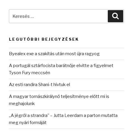
Keresés
Keres
a
következő
kifejezésre:
LEGUTÓBBI BEJEGYZÉSEK
Byealex exe a szakítás után most újra ragyog
A portugál sztárfocista barátnője elvitte a figyelmet
Tyson Fury meccsén
Az esti randira Shani-t hívtuk el
A magyar tornászkirálynő teljesítménye előtt mi is
meghajolunk
„A jégről a strandra” – Jutta Leerdam a parton mutatta
meg nyári formáját