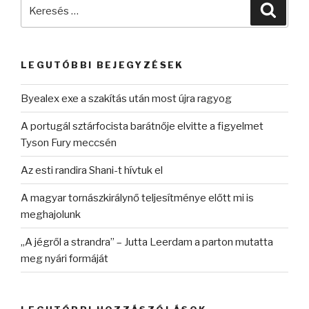
Keresés
Keres
a
következő
kifejezésre:
LEGUTÓBBI BEJEGYZÉSEK
Byealex exe a szakítás után most újra ragyog
A portugál sztárfocista barátnője elvitte a figyelmet
Tyson Fury meccsén
Az esti randira Shani-t hívtuk el
A magyar tornászkirálynő teljesítménye előtt mi is
meghajolunk
„A jégről a strandra” – Jutta Leerdam a parton mutatta
meg nyári formáját