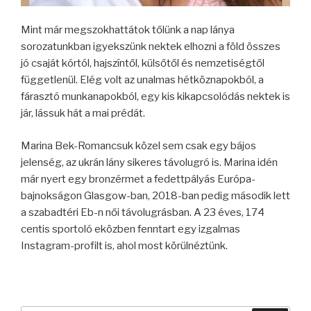
Mint már megszokhattátok tőlünk a nap lánya
sorozatunkban igyekszünk nektek elhozni a föld összes
jó csaját kórtól, hajszíntől, külsőtől és nemzetiségtől
függetlenül. Elég volt az unalmas hétköznapokból, a
fárasztó munkanapokból, egy kis kikapcsolódás nektek is
jár, lássuk hát a mai prédát.
Marina Bek-Romancsuk közel sem csak egy bájos
jelenség, az ukrán lány sikeres távolugró is. Marina idén
már nyert egy bronzérmet a fedettpályás Európa-
bajnokságon Glasgow-ban, 2018-ban pedig második lett
a szabadtéri Eb-n női távolugrásban. A 23 éves, 174
centis sportoló eközben fenntart egy izgalmas
Instagram-profilt is, ahol most körülnéztünk.