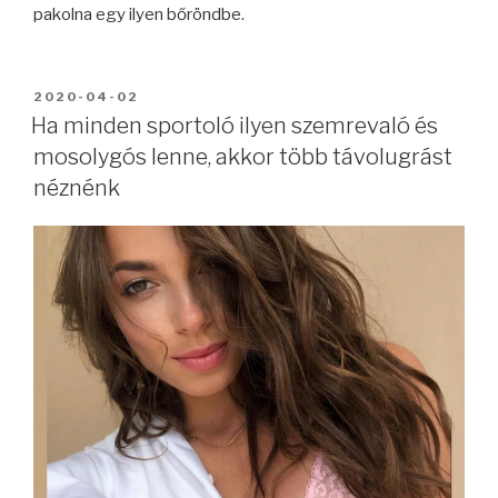
pakolna egy ilyen bőröndbe.
BEKÜLDVE:
2020-04-02
Ha minden sportoló ilyen szemrevaló és
mosolygós lenne, akkor több távolugrást
néznénk