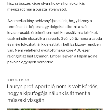
hisz az összes képe olyan, hogy a homlokunk is
megizzadt már a puszta látványától.
Az amerikai lány bebizonyítja nekünk, hogy bizony a
természet is képes nagy dolgokat alkotni, a szó
legszorosabb értelmében mert keressük mi a jelzőket,
csak mindig elcsuklik a szavunk. Gyönyörű, maga a csoda
és még fokozhatnánk de ezt látni kell. Ez bizony rendben
van. Nem véletlenül gyűjtött maga köré 400 ezer
rajongót az Instagramon. Ember legyen a talpán aki ne
pakolna egy ilyen bőröndbe.
BEKÜLDVE:
2023-12-12
Lauryn profi sportoló, nem is volt kérdés,
hogy a kipufogója nálunk is átment a
műszaki vizsgán