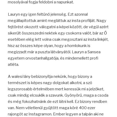
mosolyával fogja feldobni a napunkat.
Lauryn egy igen feltűnő jelenség. Ezt azonnal
megállapítottuk amint megláttuk az insta profilját. Nagy
fejtörést okozott válogatni a képei között, de végül azért
sikerült összeszedni nektek egy csokorra valót, bár az Ő
esetében elég lett volna csak megosztani az insta linkjét,
hisz az összes képe olyan, hogy a homlokunk is
megizzadt már a puszta látványától. Lauryn a Sansea
egyetem orvostanhallgatója, és mindemellett profi
atléta.
A walesi lány bebizonyítja nekünk, hogy bizony a
természet is képes nagy dolgokat alkotni, a szó
legszorosabb értelmében mert keressük mi a jelzőket,
csak mindig elcsuklik a szavunk. Gyönyörű, maga a csoda
és még fokozhatnánk de ezt látni kell. Ez bizony rendben
van. Nem véletlenül gyűjtött maga köré 400 ezer
rajongót az Instagramon. Ember legyen a talpán aki ne