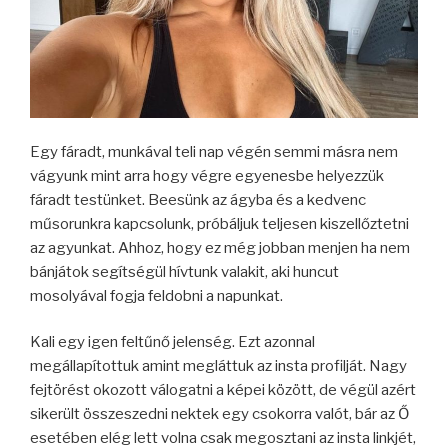
Egy fáradt, munkával teli nap végén semmi másra nem
vágyunk mint arra hogy végre egyenesbe helyezzük
fáradt testünket. Beesünk az ágyba és a kedvenc
műsorunkra kapcsolunk, próbáljuk teljesen kiszellőztetni
az agyunkat. Ahhoz, hogy ez még jobban menjen ha nem
bánjátok segítségül hívtunk valakit, aki huncut
mosolyával fogja feldobni a napunkat.
Kali egy igen feltűnő jelenség. Ezt azonnal
megállapítottuk amint megláttuk az insta profilját. Nagy
fejtörést okozott válogatni a képei között, de végül azért
sikerült összeszedni nektek egy csokorra valót, bár az Ő
esetében elég lett volna csak megosztani az insta linkjét,