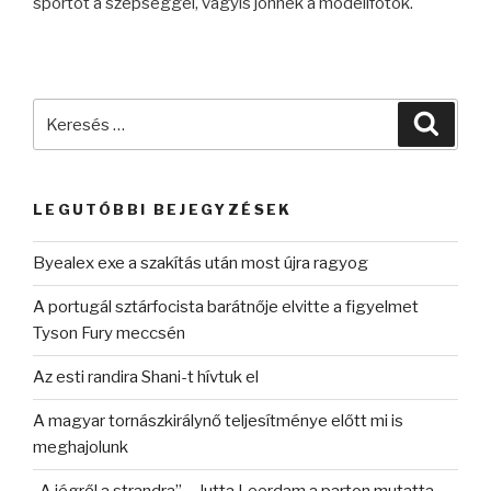
sportot a szépséggel, vagyis jönnek a modellfotók.
Keresés
Keres
a
következő
kifejezésre:
LEGUTÓBBI BEJEGYZÉSEK
Byealex exe a szakítás után most újra ragyog
A portugál sztárfocista barátnője elvitte a figyelmet
Tyson Fury meccsén
Az esti randira Shani-t hívtuk el
A magyar tornászkirálynő teljesítménye előtt mi is
meghajolunk