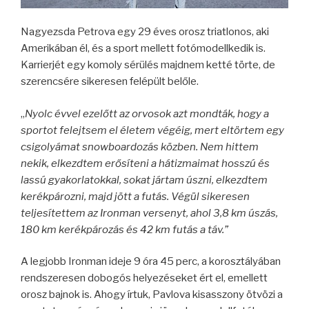
Nagyezsda Petrova egy 29 éves orosz triatlonos, aki
Amerikában él, és a sport mellett fotómodellkedik is.
Karrierjét egy komoly sérülés majdnem ketté törte, de
szerencsére sikeresen felépült belőle.
„
Nyolc évvel ezelőtt az orvosok azt mondták, hogy a
sportot felejtsem el életem végéig, mert eltörtem egy
csigolyámat snowboardozás közben. Nem hittem
nekik, elkezdtem erősíteni a hátizmaimat hosszú és
lassú gyakorlatokkal, sokat jártam úszni, elkezdtem
kerékpározni, majd jött a futás. Végül sikeresen
teljesítettem az Ironman versenyt, ahol 3,8 km úszás,
180 km kerékpározás és 42 km futás a táv.”
A legjobb Ironman ideje 9 óra 45 perc, a korosztályában
rendszeresen dobogós helyezéseket ért el, emellett
orosz bajnok is. Ahogy írtuk, Pavlova kisasszony ötvözi a