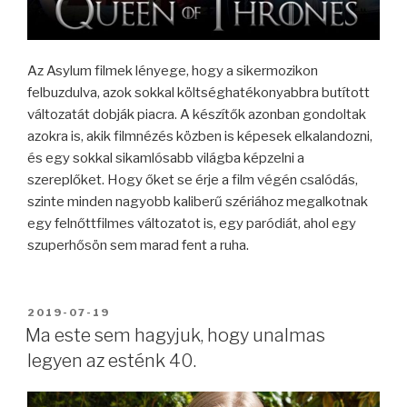
Az Asylum filmek lényege, hogy a sikermozikon
felbuzdulva, azok sokkal költséghatékonyabbra butított
változatát dobják piacra. A készítők azonban gondoltak
azokra is, akik filmnézés közben is képesek elkalandozni,
és egy sokkal sikamlósabb világba képzelni a
szereplőket. Hogy őket se érje a film végén csalódás,
szinte minden nagyobb kaliberű szériához megalkotnak
egy felnőttfilmes változatot is, egy paródiát, ahol egy
szuperhősön sem marad fent a ruha.
BEKÜLDVE:
2019-07-19
Ma este sem hagyjuk, hogy unalmas
legyen az esténk 40.