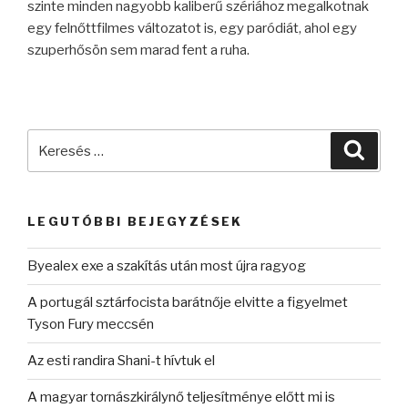
szinte minden nagyobb kaliberű szériához megalkotnak
egy felnőttfilmes változatot is, egy paródiát, ahol egy
szuperhősön sem marad fent a ruha.
Keresés
Keres
a
következő
kifejezésre:
LEGUTÓBBI BEJEGYZÉSEK
Byealex exe a szakítás után most újra ragyog
A portugál sztárfocista barátnője elvitte a figyelmet
Tyson Fury meccsén
Az esti randira Shani-t hívtuk el
A magyar tornászkirálynő teljesítménye előtt mi is