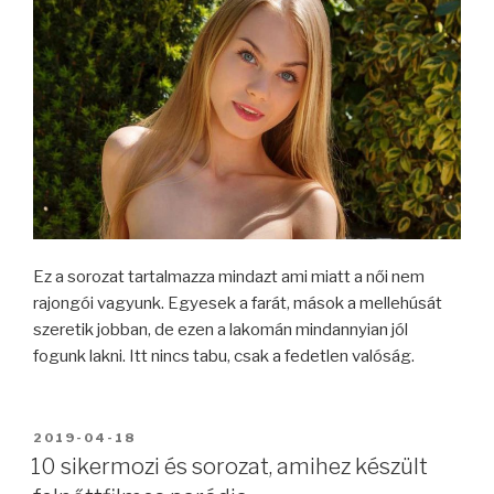
Ez a sorozat tartalmazza mindazt ami miatt a női nem
rajongói vagyunk. Egyesek a farát, mások a mellehúsát
szeretik jobban, de ezen a lakomán mindannyian jól
fogunk lakni. Itt nincs tabu, csak a fedetlen valóság.
BEKÜLDVE:
2019-04-18
10 sikermozi és sorozat, amihez készült