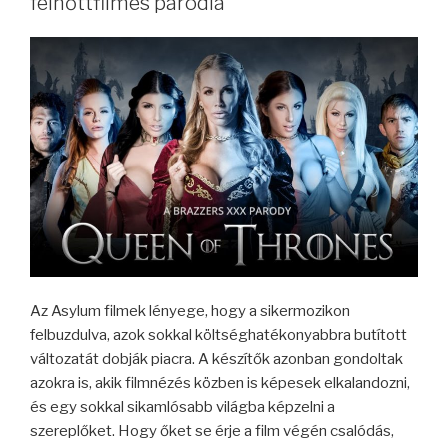
felnőttfilmes paródia
Az Asylum filmek lényege, hogy a sikermozikon
felbuzdulva, azok sokkal költséghatékonyabbra butított
változatát dobják piacra. A készítők azonban gondoltak
azokra is, akik filmnézés közben is képesek elkalandozni,
és egy sokkal sikamlósabb világba képzelni a
szereplőket. Hogy őket se érje a film végén csalódás,