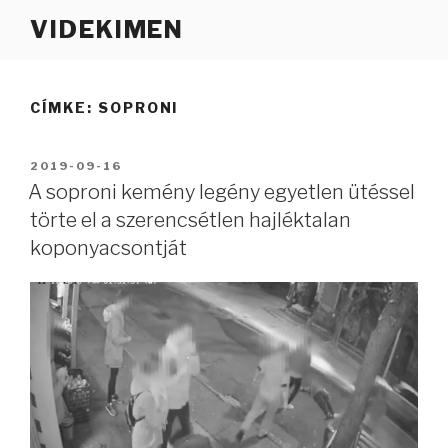
Tartalomhoz
VIDEKIMEN
CÍMKE:
SOPRONI
BEKÜLDVE:
2019-09-16
A soproni kemény legény egyetlen ütéssel
törte el a szerencsétlen hajléktalan
koponyacsontját