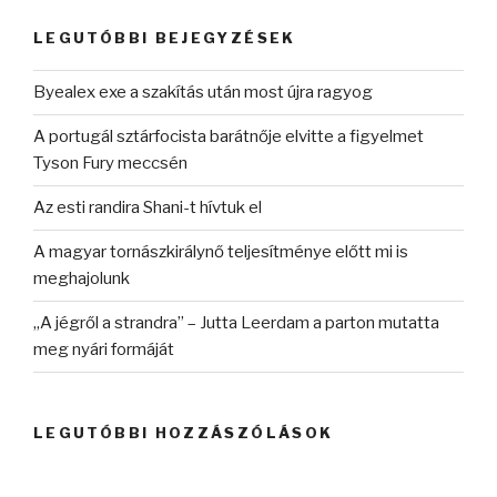
kifejezésre:
LEGUTÓBBI BEJEGYZÉSEK
Byealex exe a szakítás után most újra ragyog
A portugál sztárfocista barátnője elvitte a figyelmet
Tyson Fury meccsén
Az esti randira Shani-t hívtuk el
A magyar tornászkirálynő teljesítménye előtt mi is
meghajolunk
„A jégről a strandra” – Jutta Leerdam a parton mutatta
meg nyári formáját
LEGUTÓBBI HOZZÁSZÓLÁSOK