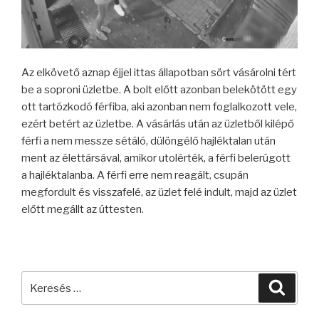
Az elkövető aznap éjjel ittas állapotban sört vásárolni tért
be a soproni üzletbe. A bolt előtt azonban belekötött egy
ott tartózkodó férfiba, aki azonban nem foglalkozott vele,
ezért betért az üzletbe. A vásárlás után az üzletből kilépő
férfi a nem messze sétáló, dülöngélő hajléktalan után
ment az élettársával, amikor utolérték, a férfi belerúgott
a hajléktalanba. A férfi erre nem reagált, csupán
megfordult és visszafelé, az üzlet felé indult, majd az üzlet
előtt megállt az úttesten.
Keresés
Keres
a
következő