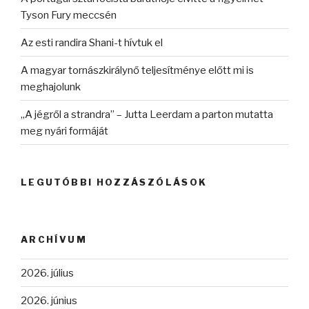
Tyson Fury meccsén
Az esti randira Shani-t hívtuk el
A magyar tornászkirálynő teljesítménye előtt mi is
meghajolunk
„A jégről a strandra” – Jutta Leerdam a parton mutatta
meg nyári formáját
LEGUTÓBBI HOZZÁSZÓLÁSOK
ARCHÍVUM
2026. július
2026. június