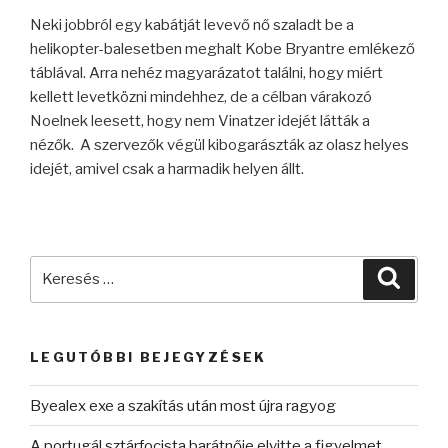
Neki jobbról egy kabátját levevő nő szaladt be a
helikopter-balesetben meghalt Kobe Bryantre emlékező
táblával. Arra nehéz magyarázatot találni, hogy miért
kellett levetközni mindehhez, de a célban várakozó
Noelnek leesett, hogy nem Vinatzer idejét látták a
nézők. A szervezők végül kibogarászták az olasz helyes
idejét, amivel csak a harmadik helyen állt.
Keresés
Keres
a
következő
kifejezésre:
LEGUTÓBBI BEJEGYZÉSEK
Byealex exe a szakítás után most újra ragyog
A portugál sztárfocista barátnője elvitte a figyelmet