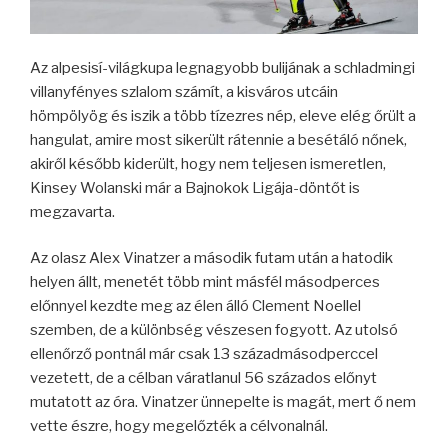
Az alpesisí-világkupa legnagyobb bulijának a schladmingi
villanyfényes szlalom számít, a kisváros utcáin
hömpölyög és iszik a több tízezres nép, eleve elég őrült a
hangulat, amire most sikerült rátennie a besétáló nőnek,
akiről később kiderült, hogy nem teljesen ismeretlen,
Kinsey Wolanski már a Bajnokok Ligája-döntőt is
megzavarta.
Az olasz Alex Vinatzer a második futam után a hatodik
helyen állt, menetét több mint másfél másodperces
előnnyel kezdte meg az élen álló Clement Noellel
szemben, de a különbség vészesen fogyott. Az utolsó
ellenőrző pontnál már csak 13 századmásodperccel
vezetett, de a célban váratlanul 56 százados előnyt
mutatott az óra. Vinatzer ünnepelte is magát, mert ő nem
vette észre, hogy megelőzték a célvonalnál.