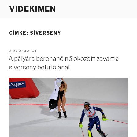
Tartalomhoz
VIDEKIMEN
CÍMKE:
SÍVERSENY
BEKÜLDVE:
2020-02-11
A pályára berohanó nő okozott zavart a
síverseny befutójánál