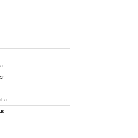
er
er
mber
us