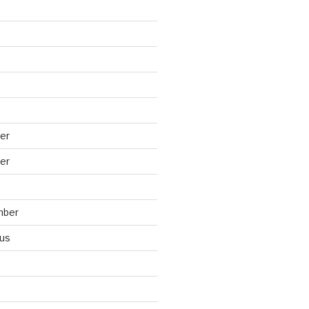
er
er
mber
us