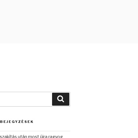
Keresés
 BEJEGYZÉSEK
szakítás után most újra ragyog