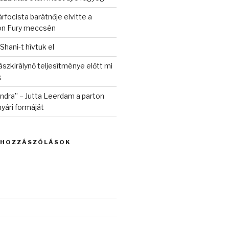
rfocista barátnője elvitte a
on Fury meccsén
 Shani-t hívtuk el
szkirálynő teljesítménye előtt mi
k
randra” – Jutta Leerdam a parton
yári formáját
 HOZZÁSZÓLÁSOK