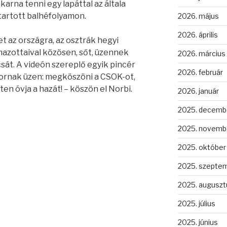
akarna tenni egy lapáttal az általa
tartott balhéfolyamon.
2026. május
2026. április
t az országra, az osztrák hegyi
azottaival közösen, sőt, üzennek
2026. március
csát. A videón szereplő egyik pincér
2026. február
ornak üzen: megköszöni a CSOK-ot,
en óvja a hazát! – köszön el Norbi.
2026. január
2025. decemb
2025. novemb
2025. október
2025. szepte
2025. auguszt
2025. július
2025. június