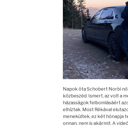
Napok óta Schobert Norbi nők
közbeszéd. Ismert, az volt a 
házasságok felbomlásáért azok
elhíztak. Most Rékával elutaz
menekültek, ez két hónapja te
onnan. nem is akármit. A videó