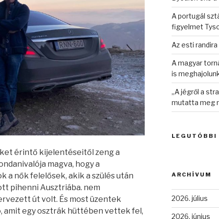
A portugál sztá
figyelmet Tys
Az esti randira
A magyar torná
is meghajolun
„A jégről a st
mutatta meg n
LEGUTÓBBI
et érintő kijelentéseitől zeng a
mondanivalója magva, hogy a
ARCHÍVUM
 a nők felelősek, akik a szülés után
ott pihenni Ausztriába. nem
2026. július
rvezett út volt. És most üzentek
, amit egy osztrák hüttében vettek fel,
2026. június