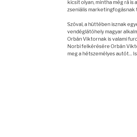
kicsit olyan, mintha még rá is 
zseniális marketingfogásnak 
Szóval, a hüttében isznak egye
vendéglátóhely magyar alkalm
Orbán Viktornak is valami fur
Norbi felkérésére Orbán Vikt
meg a hétszemélyes autót… Ist