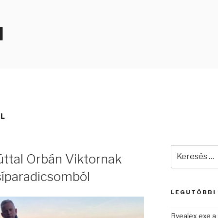
N
ÓL
Keresés
zúttal Orbán Viktornak
a
következő
síparadicsomból
kifejezésre:
LEGUTÓBBI
Byealex exe a 