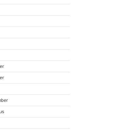
er
er
mber
us