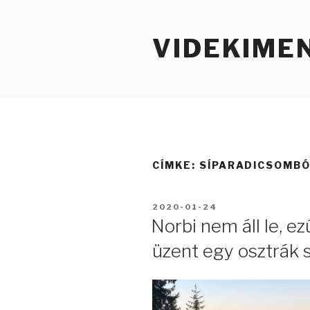
Tartalomhoz
VIDEKIME
CÍMKE:
SÍPARADICSOMB
BEKÜLDVE:
2020-01-24
Norbi nem áll le, e
üzent egy osztrák 