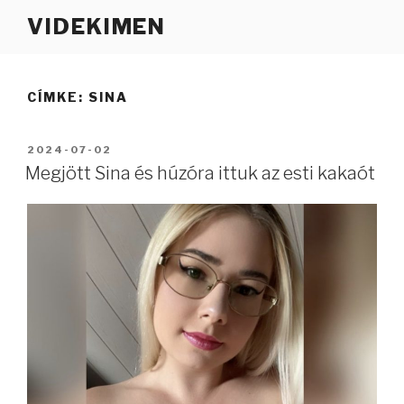
Tartalomhoz
VIDEKIMEN
CÍMKE:
SINA
BEKÜLDVE:
2024-07-02
Megjött Sina és húzóra ittuk az esti kakaót