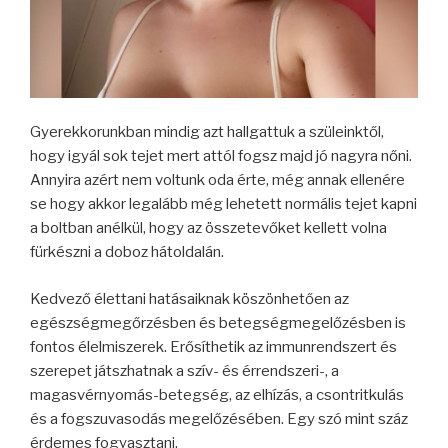
Gyerekkorunkban mindig azt hallgattuk a szüleinktől,
hogy igyál sok tejet mert attól fogsz majd jó nagyra nőni.
Annyira azért nem voltunk oda érte, még annak ellenére
se hogy akkor legalább még lehetett normális tejet kapni
a boltban anélkül, hogy az összetevőket kellett volna
fürkészni a doboz hátoldalán.
Kedvező élettani hatásaiknak köszönhetően az
egészségmegőrzésben és betegségmegelőzésben is
fontos élelmiszerek. Erősíthetik az immunrendszert és
szerepet játszhatnak a szív- és érrendszeri-, a
magasvérnyomás-betegség, az elhízás, a csontritkulás
és a fogszuvasodás megelőzésében. Egy szó mint száz
érdemes fogyasztani.