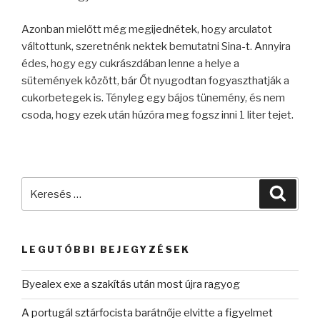
Azonban mielőtt még megijednétek, hogy arculatot
váltottunk, szeretnénk nektek bemutatni Sina-t. Annyira
édes, hogy egy cukrászdában lenne a helye a
sütemények között, bár Őt nyugodtan fogyaszthatják a
cukorbetegek is. Tényleg egy bájos tünemény, és nem
csoda, hogy ezek után húzóra meg fogsz inni 1 liter tejet.
Keresés
Keres
a
következő
kifejezésre:
LEGUTÓBBI BEJEGYZÉSEK
Byealex exe a szakítás után most újra ragyog
A portugál sztárfocista barátnője elvitte a figyelmet