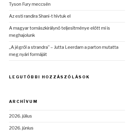
Tyson Fury meccsén
Az esti randira Shani-t hívtuk el
A magyar tornászkirálynő teljesítménye előtt mi is
meghajolunk
„A jégről a strandra” – Jutta Leerdam a parton mutatta
meg nyári formáját
LEGUTÓBBI HOZZÁSZÓLÁSOK
ARCHÍVUM
2026. július
2026. június