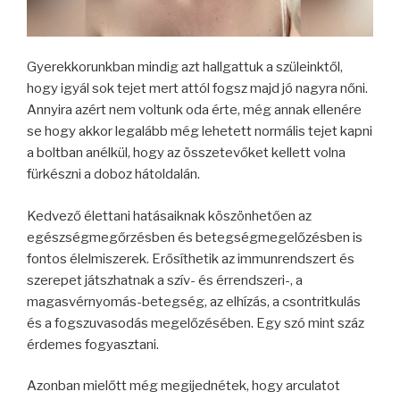
Gyerekkorunkban mindig azt hallgattuk a szüleinktől,
hogy igyál sok tejet mert attól fogsz majd jó nagyra nőni.
Annyira azért nem voltunk oda érte, még annak ellenére
se hogy akkor legalább még lehetett normális tejet kapni
a boltban anélkül, hogy az összetevőket kellett volna
fürkészni a doboz hátoldalán.
Kedvező élettani hatásaiknak köszönhetően az
egészségmegőrzésben és betegségmegelőzésben is
fontos élelmiszerek. Erősíthetik az immunrendszert és
szerepet játszhatnak a szív- és érrendszeri-, a
magasvérnyomás-betegség, az elhízás, a csontritkulás
és a fogszuvasodás megelőzésében. Egy szó mint száz
érdemes fogyasztani.
Azonban mielőtt még megijednétek, hogy arculatot