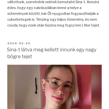
váltottunk, szeretnénk nektek bemutatni Sina-t. Annyira
édes, hogy egy cukrászdában lenne a helye a
sütemények között, bár Őt nyugodtan fogyaszthatják a
cukorbetegek is. Tényleg egy bájos tünemény, és nem
csoda, hogy ezek után húzóra meg fogsz inni 1 liter tejet.
BEKÜLDVE:
2024-02-20
Sina-t látva meg kellett innunk egy nagy
bögre tejet