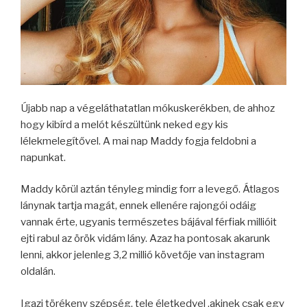
Újabb nap a végeláthatatlan mókuskerékben, de ahhoz
hogy kibírd a melót készültünk neked egy kis
lélekmelegítővel. A mai nap Maddy fogja feldobni a
napunkat.
Maddy körül aztán tényleg mindig forr a levegő. Átlagos
lánynak tartja magát, ennek ellenére rajongói odáig
vannak érte, ugyanis természetes bájával férfiak millióit
ejti rabul az örök vidám lány. Azaz ha pontosak akarunk
lenni, akkor jelenleg 3,2 millió követője van instagram
oldalán.
Igazi törékeny szépség, tele életkedvel ,akinek csak egy