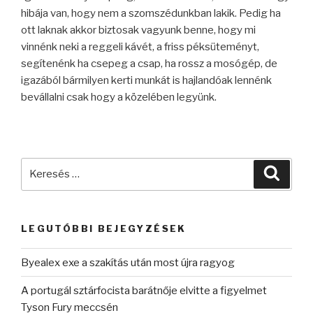
hibája van, hogy nem a szomszédunkban lakik. Pedig ha
ott laknak akkor biztosak vagyunk benne, hogy mi
vinnénk neki a reggeli kávét, a friss péksüteményt,
segítenénk ha csepeg a csap, ha rossz a mosógép, de
igazából bármilyen kerti munkát is hajlandóak lennénk
bevállalni csak hogy a közelében legyünk.
Keresés
Keres
a
következő
kifejezésre:
LEGUTÓBBI BEJEGYZÉSEK
Byealex exe a szakítás után most újra ragyog
A portugál sztárfocista barátnője elvitte a figyelmet
Tyson Fury meccsén