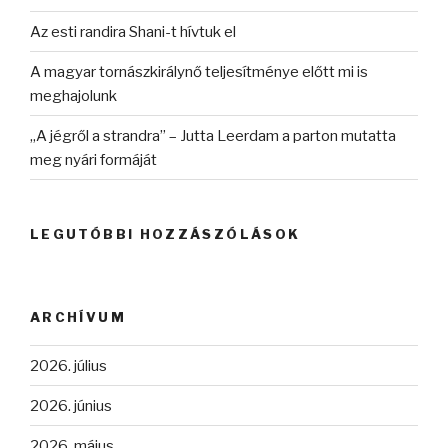
Az esti randira Shani-t hívtuk el
A magyar tornászkirálynő teljesítménye előtt mi is
meghajolunk
„A jégről a strandra” – Jutta Leerdam a parton mutatta
meg nyári formáját
LEGUTÓBBI HOZZÁSZÓLÁSOK
ARCHÍVUM
2026. július
2026. június
2026. május