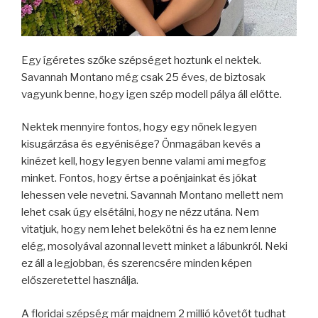
Egy ígéretes szőke szépséget hoztunk el nektek.
Savannah Montano még csak 25 éves, de biztosak
vagyunk benne, hogy igen szép modell pálya áll előtte.
Nektek mennyire fontos, hogy egy nőnek legyen
kisugárzása és egyénisége? Önmagában kevés a
kinézet kell, hogy legyen benne valami ami megfog
minket. Fontos, hogy értse a poénjainkat és jókat
lehessen vele nevetni. Savannah Montano mellett nem
lehet csak úgy elsétálni, hogy ne nézz utána. Nem
vitatjuk, hogy nem lehet belekötni és ha ez nem lenne
elég, mosolyával azonnal levett minket a lábunkról. Neki
ez áll a legjobban, és szerencsére minden képen
előszeretettel használja.
A floridai szépség már majdnem 2 millió követőt tudhat