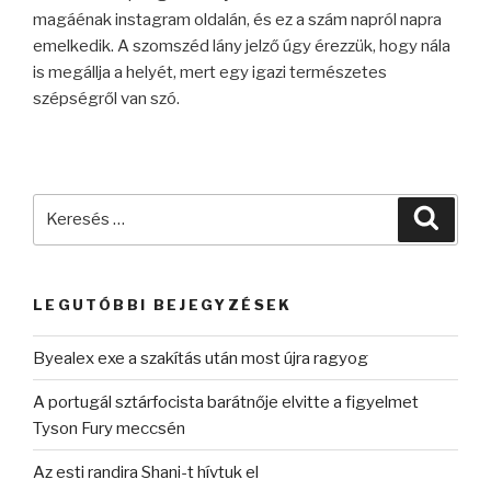
magáénak instagram oldalán, és ez a szám napról napra
emelkedik. A szomszéd lány jelző úgy érezzük, hogy nála
is megállja a helyét, mert egy igazi természetes
szépségről van szó.
Keresés
Keres
a
következő
kifejezésre:
LEGUTÓBBI BEJEGYZÉSEK
Byealex exe a szakítás után most újra ragyog
A portugál sztárfocista barátnője elvitte a figyelmet
Tyson Fury meccsén
Az esti randira Shani-t hívtuk el