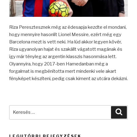
Riza Peresztesznek még az édesapja kezdte el mondani,
hogy mennyire hasonlít Lionel Messire, ezért még egy
Barcelona mezt is vett neki. Ha lúd akkor legyen kövér,
Riza ugyanolyan hajat és szakállt vágatott magának és
így már tényleg az argentin klasszis hasonmása lett.
Olyannyira, hogy 2017-ben Hamedanban még a
forgalmat is megbénította mert mindenki vele akart
fényképet készíteni, pedig csak kiment az utcára dekázni.
Keresés
Keres
a
következő
kifejezésre:
LEGUTÓBBI BEJEGYZÉSEK