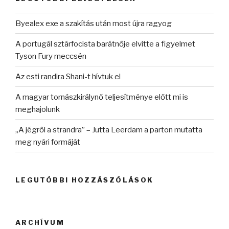
Byealex exe a szakítás után most újra ragyog
A portugál sztárfocista barátnője elvitte a figyelmet
Tyson Fury meccsén
Az esti randira Shani-t hívtuk el
A magyar tornászkirálynő teljesítménye előtt mi is
meghajolunk
„A jégről a strandra” – Jutta Leerdam a parton mutatta
meg nyári formáját
LEGUTÓBBI HOZZÁSZÓLÁSOK
ARCHÍVUM