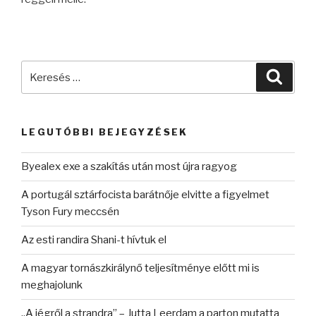
Keresés
Keres
a
következő
kifejezésre:
LEGUTÓBBI BEJEGYZÉSEK
Byealex exe a szakítás után most újra ragyog
A portugál sztárfocista barátnője elvitte a figyelmet
Tyson Fury meccsén
Az esti randira Shani-t hívtuk el
A magyar tornászkirálynő teljesítménye előtt mi is
meghajolunk
„A jégről a strandra” – Jutta Leerdam a parton mutatta