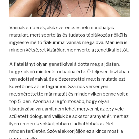
Vannak emberek, akik szerencsésnek mondhatják
magukat, mert sportolás és tudatos táplálkozás nélkül is
irigylésre méltó fizikummal vannak megáldva. Manuela is
minden kétséget kizárólag megnyerte a genetikai lottót.
A fiatal lányt olyan genetikával áldotta meg a jóisten,
hogy sok nő mindenét odaadná érte. Ő teljesen tisztában
van adottságaival, és előszeretettel meg is mutatja ezt
követőinek az instagramon. Számos versenyen
megmérettette már magát és mindegyiken benne volt a
top 5-ben. Azonban a legfontosabb, hogy olyan
kisugárzása van, amit nem lehet megvenni, az egy vele
született dolog, ami valljuk be sokszor aranyat ér, mert az
ilyen emberek sokkal jobban eladhatóbbak az élet
minden területén. Szóval akkor jöjjön ez a kincs most a
reggeli mellé.