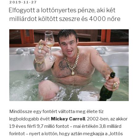
BEKÜLDVE:
2019-11-27
Elfogyott a lottónyertes pénze, aki két
milliárdot költött szeszre és 4000 nőre
Mindössze egy fontért váltotta meg élete tíz
legboldogabb évét
Mickey Carroll
. 2002-ben, az akkor
19 éves férfi 9,7 millió fontot – mai értékén 3,8 milliárd
forintot – nyert a lottón, hogy aztán megkapja a „lottós