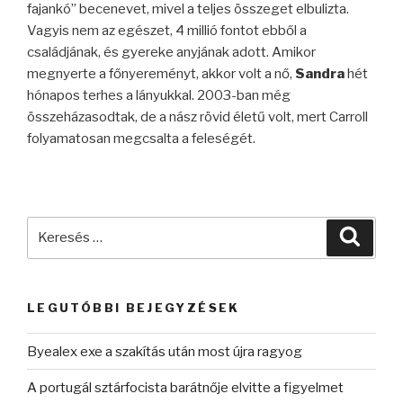
fajankó” becenevet, mivel a teljes összeget elbulizta.
Vagyis nem az egészet, 4 millió fontot ebből a
családjának, és gyereke anyjának adott. Amikor
megnyerte a főnyereményt, akkor volt a nő,
Sandra
hét
hónapos terhes a lányukkal. 2003-ban még
összeházasodtak, de a nász rövid életű volt, mert Carroll
folyamatosan megcsalta a feleségét.
Keresés
Keres
a
következő
kifejezésre:
LEGUTÓBBI BEJEGYZÉSEK
Byealex exe a szakítás után most újra ragyog
A portugál sztárfocista barátnője elvitte a figyelmet