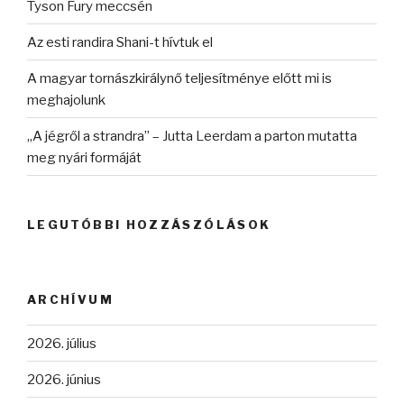
Tyson Fury meccsén
Az esti randira Shani-t hívtuk el
A magyar tornászkirálynő teljesítménye előtt mi is
meghajolunk
„A jégről a strandra” – Jutta Leerdam a parton mutatta
meg nyári formáját
LEGUTÓBBI HOZZÁSZÓLÁSOK
ARCHÍVUM
2026. július
2026. június