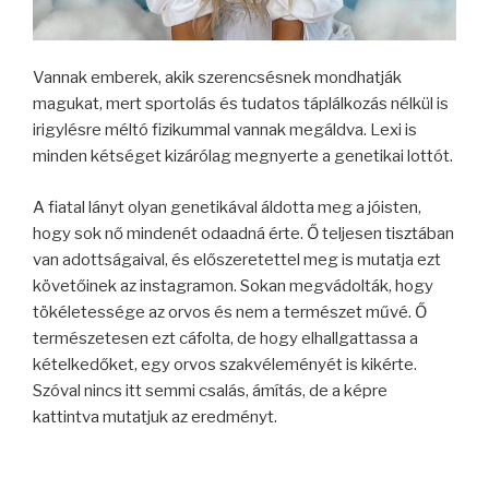
Vannak emberek, akik szerencsésnek mondhatják
magukat, mert sportolás és tudatos táplálkozás nélkül is
irigylésre méltó fizikummal vannak megáldva. Lexi is
minden kétséget kizárólag megnyerte a genetikai lottót.
A fiatal lányt olyan genetikával áldotta meg a jóisten,
hogy sok nő mindenét odaadná érte. Ő teljesen tisztában
van adottságaival, és előszeretettel meg is mutatja ezt
követőinek az instagramon. Sokan megvádolták, hogy
tökéletessége az orvos és nem a természet művé. Ő
természetesen ezt cáfolta, de hogy elhallgattassa a
kételkedőket, egy orvos szakvéleményét is kikérte.
Szóval nincs itt semmi csalás, ámítás, de a képre
kattintva mutatjuk az eredményt.