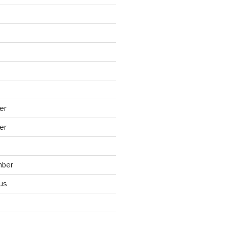
er
er
mber
us