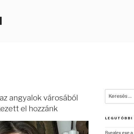
N
L
Keresés
az angyalok városából
a
következő
ezett el hozzánk
kifejezésre:
LEGUTÓBBI
Byealex exe a 