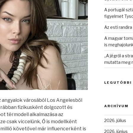
A portugál sztá
figyelmet Tys
Az esti randira
A magyar torná
is meghajolun
„A jégről a st
mutatta meg n
LEGUTÓBBI
angyalok városából Los Angelesből
ARCHÍVUM
orábban fizikusként dolgozott és
pot térmodell alkalmazása az
2026. július
sze csak viccelünk, Ő is modellként
 millió követővel már influencerként is
2026. június