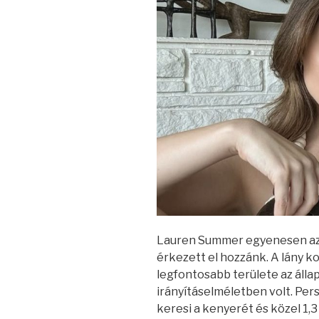
Lauren Summer egyenesen az 
érkezett el hozzánk. A lány k
legfontosabb területe az álla
irányításelméletben volt. Per
keresi a kenyerét és közel 1,3