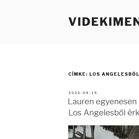
Tartalomhoz
VIDEKIME
CÍMKE:
LOS ANGELESBŐ
BEKÜLDVE:
2025-04-14
Lauren egyenesen 
Los Angelesből érk