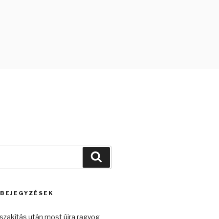
Keresés
 BEJEGYZÉSEK
szakítás után most újra ragyog