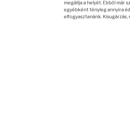
megállja a helyét. Ebből már 
egyébként tényleg annyira éd
elfogyasztanánk. Kisugárzás,