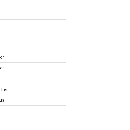
er
er
mber
us