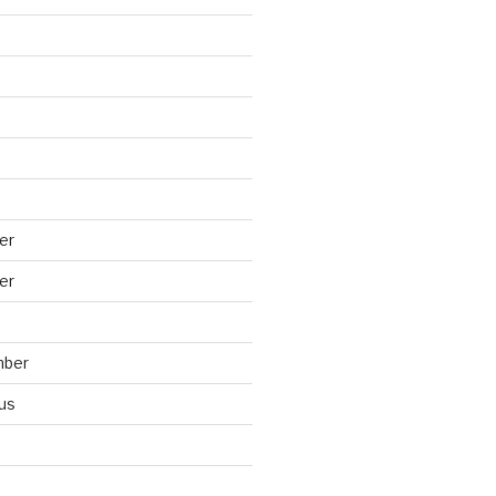
er
er
mber
us