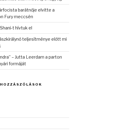
rfocista barátnője elvitte a
on Fury meccsén
 Shani-t hívtuk el
szkirálynő teljesítménye előtt mi
k
randra” – Jutta Leerdam a parton
yári formáját
 HOZZÁSZÓLÁSOK